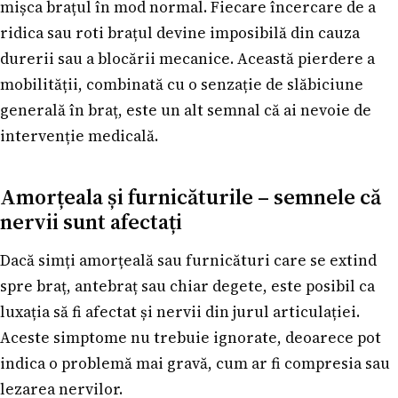
mișca brațul în mod normal. Fiecare încercare de a
ridica sau roti brațul devine imposibilă din cauza
durerii sau a blocării mecanice. Această pierdere a
mobilității, combinată cu o senzație de slăbiciune
generală în braț, este un alt semnal că ai nevoie de
intervenție medicală.
Amorțeala și furnicăturile – semnele că
nervii sunt afectați
Dacă simți amorțeală sau furnicături care se extind
spre braț, antebraț sau chiar degete, este posibil ca
luxația să fi afectat și nervii din jurul articulației.
Aceste simptome nu trebuie ignorate, deoarece pot
indica o problemă mai gravă, cum ar fi compresia sau
lezarea nervilor.