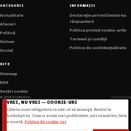
CATEGORII
INFORMAȚII
Actualitate
Declarație privind limitarea
răspunderii
Afaceri
Politica privind cookie-urile
Politică
Termeni și condiții
Sistem
Politica de confidențialitate
Social
SITE
Sitemap
RSS
Setări cookie
© 2026 VreiNuVrei
Comunicate
VREI, NU VREI — COOKIE-URI
Câteva sunt obligatorii ca site-ul să meargă. Restul le
hotărăști tu. Cum n-avem nici publicitate, nici urmărire, lista
e scurtă.
Politica de cookie-uri