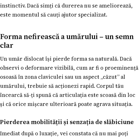
instinctiv. Dacă simți că durerea nu se ameliorează,
este momentul să cauți ajutor specializat.
Forma nefirească a umărului – un semn
clar
Un umăr dislocat își pierde forma sa naturală. Dacă
observi o deformare vizibilă, cum ar fi o proeminență
osoasă în zona claviculei sau un aspect „căzut” al
umărului, trebuie să acționezi rapid. Corpul tău
încearcă să-ți spună că articulația este scoasă din loc
și că orice mișcare ulterioară poate agrava situația.
Pierderea mobilității și senzația de slăbiciune
Imediat după o luxație, vei constata că nu mai poți