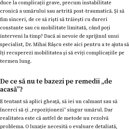
duce la complicații grave, precum instabilitate
cronică a umărului sau artrită post-traumatică. Și să
fim sinceri, de ce să riști să trăiești cu dureri
constante sau cu mobilitate limitată, când poți
interveni la timp? Dacă ai nevoie de sprijinul unui
specialist, Dr. Mihai Râșcu este aici pentru a te ajuta să
îți recuperezi mobilitatea și să eviți complicațiile pe
termen lung.
De ce să nu te bazezi pe remedii „de
acasă”?
E tentant să aplici gheață, să iei un calmant sau să
încerci să-ți „repoziționezi” singur umărul. Dar
realitatea este că astfel de metode nu rezolvă
problema. O luxație necesită o evaluare detaliată,