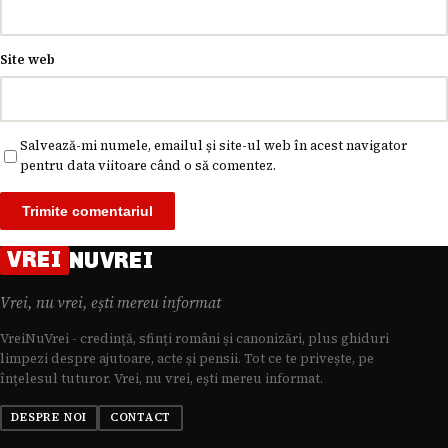
Site web
Salvează-mi numele, emailul și site-ul web în acest navigator
pentru data viitoare când o să comentez.
VREI
NUVREI
Vrei, nu vrei, ești mereu informat
VreiNuVrei - credință, sfinți români și canonizări, plus ghiduri
limpezi despre ajutoare, acte și pensii. Tot ce te privește, pe
înțelesul tuturor. Vrei, nu vrei, ești mereu informat.
DESPRE NOI
CONTACT