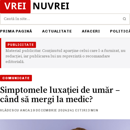
Caută
PRIMA PAGINĂ
ACTUALITATE
AFACERI
POLITIC
PUBLICITATE
Material publicitar. Conținutul aparține celui care l-a furnizat, nu
redacției, iar publicarea lui nu reprezintă o recomandare
editorială.
COMUNICATE
Simptomele luxației de umăr –
când să mergi la medic?
VLĂDESCU ANCA
19 DECEMBRIE 2024
241 CITIRI
3 MIN