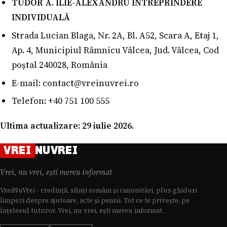
TUDOR A. ILIE-ALEXANDRU ÎNTREPRINDERE
INDIVIDUALĂ
Strada Lucian Blaga, Nr. 2A, Bl. A52, Scara A, Etaj 1,
Ap. 4, Municipiul Râmnicu Vâlcea, Jud. Vâlcea, Cod
poștal 240028, România
E-mail:
contact@vreinuvrei.ro
Telefon: +40 751 100 555
Ultima actualizare: 29 iulie 2026.
VREI
NUVREI
Vrei, nu vrei, ești mereu informat
VreiNuVrei - credință, sfinți români și canonizări, plus ghiduri
limpezi despre ajutoare, acte și pensii. Tot ce te privește, pe
înțelesul tuturor. Vrei, nu vrei, ești mereu informat.