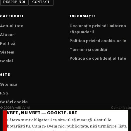
DESPRE NOI
CONTACT
CATEGORII
INFORMAȚII
Actualitate
Declarație privind limitarea
răspunderii
Afaceri
Politica privind cookie-urile
Politică
Termeni și condiții
Sistem
Politica de confidențialitate
Social
SITE
Sitemap
RSS
Setări cookie
© 2026 VreiNuVrei
Comunicate
VREI, NU VREI — COOKIE-URI
Câteva sunt obligatorii ca site-ul să meargă. Restul le
hotărăști tu. Cum n-avem nici publicitate, nici urmărire, lista