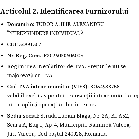
Articolul 2. Identificarea Furnizorului
Denumire:
TUDOR A. ILIE-ALEXANDRU
ÎNTREPRINDERE INDIVIDUALĂ
CUI:
54891507
Nr. Reg. Com.:
F2026030606005
Regim TVA:
Neplătitor de TVA. Prețurile nu se
majorează cu TVA.
Cod TVA intracomunitar (VIES):
RO54938758 —
valabil exclusiv pentru tranzacții intracomunitare;
nu se aplică operațiunilor interne.
Sediu social:
Strada Lucian Blaga, Nr. 2A, Bl. A52,
Scara A, Etaj 1, Ap. 4, Municipiul Râmnicu Vâlcea,
Jud. Vâlcea, Cod poștal 240028, România