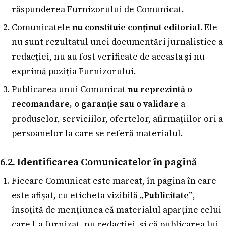
răspunderea Furnizorului de Comunicat.
Comunicatele
nu constituie conținut editorial
. Ele
nu sunt rezultatul unei documentări jurnalistice a
redacției, nu au fost verificate de aceasta și nu
exprimă poziția Furnizorului.
Publicarea unui Comunicat
nu reprezintă o
recomandare, o garanție sau o validare
a
produselor, serviciilor, ofertelor, afirmațiilor ori a
persoanelor la care se referă materialul.
6.2. Identificarea Comunicatelor în pagină
Fiecare Comunicat este marcat, în pagina în care
este afișat, cu eticheta vizibilă
„Publicitate”
,
însoțită de mențiunea că materialul aparține celui
care l-a furnizat, nu redacției, și că publicarea lui