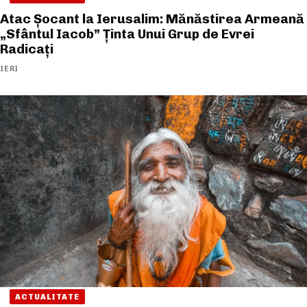
Atac Șocant la Ierusalim: Mănăstirea Armeană
„Sfântul Iacob” Ținta Unui Grup de Evrei
Radicați
IERI
ACTUALITATE