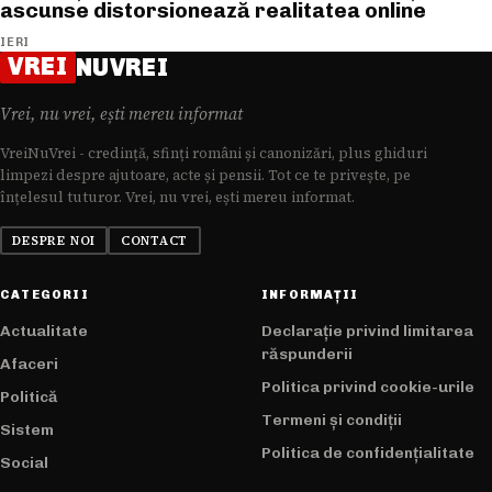
ascunse distorsionează realitatea online
IERI
VREI
NUVREI
Vrei, nu vrei, ești mereu informat
VreiNuVrei - credință, sfinți români și canonizări, plus ghiduri
limpezi despre ajutoare, acte și pensii. Tot ce te privește, pe
înțelesul tuturor. Vrei, nu vrei, ești mereu informat.
DESPRE NOI
CONTACT
CATEGORII
INFORMAȚII
Actualitate
Declarație privind limitarea
răspunderii
Afaceri
Politica privind cookie-urile
Politică
Termeni și condiții
Sistem
Politica de confidențialitate
Social