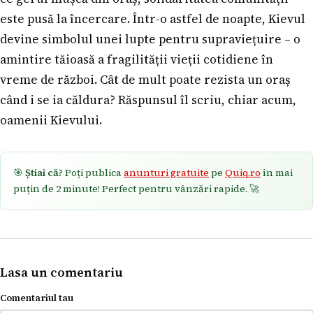
este pusă la încercare. Într-o astfel de noapte, Kievul
devine simbolul unei lupte pentru supraviețuire – o
amintire tăioasă a fragilității vieții cotidiene în
vreme de război. Cât de mult poate rezista un oraș
când i se ia căldura? Răspunsul îl scriu, chiar acum,
oamenii Kievului.
🎯
Știai că?
Poți publica
anunturi gratuite
pe
Quiq.ro
în mai
puțin de 2 minute! Perfect pentru vânzări rapide. 🚀
Lasa un comentariu
Comentariul tau