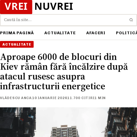
Caută
PRIMA PAGINĂ
ACTUALITATE
AFACERI
POLITIC
ACTUALITATE
Aproape 6000 de blocuri din
Kiev rămân fără încălzire după
atacul rusesc asupra
infrastructurii energetice
VLĂDESCU ANCA
10 IANUARIE 2026
11.700 CITIRI
1 MIN