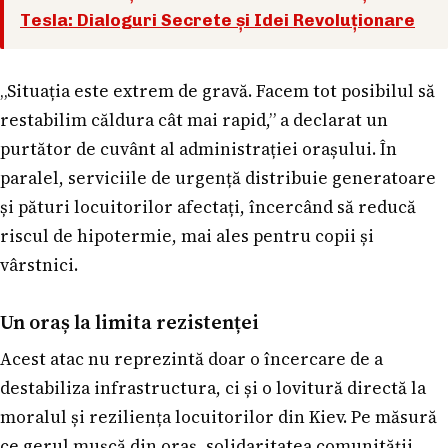
Tesla: Dialoguri Secrete și Idei Revoluționare
„Situația este extrem de gravă. Facem tot posibilul să
restabilim căldura cât mai rapid,” a declarat un
purtător de cuvânt al administrației orașului. În
paralel, serviciile de urgență distribuie generatoare
și pături locuitorilor afectați, încercând să reducă
riscul de hipotermie, mai ales pentru copii și
vârstnici.
Un oraș la limita rezistenței
Acest atac nu reprezintă doar o încercare de a
destabiliza infrastructura, ci și o lovitură directă la
moralul și reziliența locuitorilor din Kiev. Pe măsură
ce gerul mușcă din oraș, solidaritatea comunității