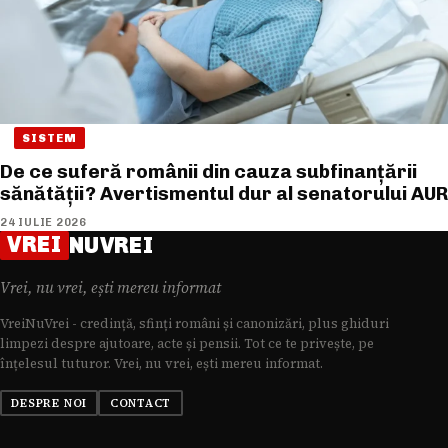
SISTEM
De ce suferă românii din cauza subfinanțării
sănătății? Avertismentul dur al senatorului AUR
24 IULIE 2026
VREI
NUVREI
Vrei, nu vrei, ești mereu informat
VreiNuVrei - credință, sfinți români și canonizări, plus ghiduri
limpezi despre ajutoare, acte și pensii. Tot ce te privește, pe
înțelesul tuturor. Vrei, nu vrei, ești mereu informat.
DESPRE NOI
CONTACT