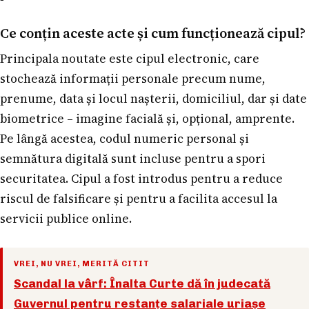
Ce conțin aceste acte și cum funcționează cipul?
Principala noutate este cipul electronic, care
stochează informații personale precum nume,
prenume, data și locul nașterii, domiciliul, dar și date
biometrice – imagine facială și, opțional, amprente.
Pe lângă acestea, codul numeric personal și
semnătura digitală sunt incluse pentru a spori
securitatea. Cipul a fost introdus pentru a reduce
riscul de falsificare și pentru a facilita accesul la
servicii publice online.
VREI, NU VREI, MERITĂ CITIT
Scandal la vârf: Înalta Curte dă în judecată
Guvernul pentru restanțe salariale uriașe