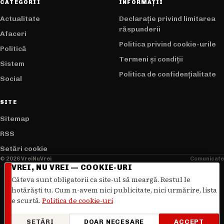
CATEGORII
INFORMAȚII
Actualitate
Declarație privind limitarea
răspunderii
Afaceri
Politica privind cookie-urile
Politică
Termeni și condiții
Sistem
Politica de confidențialitate
Social
SITE
Sitemap
RSS
Setări cookie
© 2026 VreiNuVrei
Comunicate
VREI, NU VREI — COOKIE-URI
Câteva sunt obligatorii ca site-ul să meargă. Restul le
hotărăști tu. Cum n-avem nici publicitate, nici urmărire, lista
e scurtă.
Politica de cookie-uri
SETĂRI
DOAR NECESARE
ACCEPT