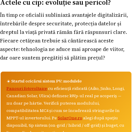
Actele cu cip: evoluție sau pericol?
În timp ce oficialii subliniază avantajele digitalizării,
întrebările despre securitate, protecția datelor și
dreptul la viață privată rămân fără răspunsuri clare.
Fiecare cetățean trebuie să cântărească aceste
aspecte: tehnologia ne aduce mai aproape de viitor,
dar oare suntem pregătiți să plătim prețul?
☀️
Startul oricărui sistem PV: modulele
Panouri fotovoltaice
cu eficiență ridicată (Aiko, Jinko, Longi,
Canadian Solar, Ulica) definesc kWp-ul real pe acoperiș —
nu doar pe hârtie. Verifică puterea modulului,
compatibilitatea MC4 și cum se încadrează stringurile în
MPPT-ul invertorului. Pe
SolarOne.ro
alegi după spațiu
disponibil, tip sistem (on-grid / hibrid / off-grid) și buget, cu