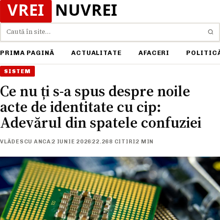
Caută
PRIMA PAGINĂ
ACTUALITATE
AFACERI
POLITIC
SISTEM
Ce nu ți s-a spus despre noile
acte de identitate cu cip:
Adevărul din spatele confuziei
VLĂDESCU ANCA
2 IUNIE 2026
22.268 CITIRI
2 MIN