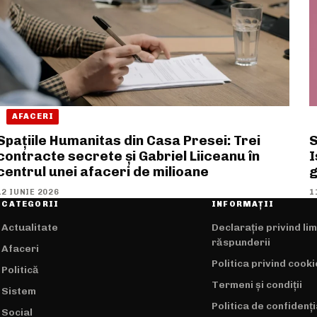
AFACERI
Spațiile Humanitas din Casa Presei: Trei
S
contracte secrete și Gabriel Liiceanu în
I
centrul unei afaceri de milioane
g
12 IUNIE 2026
1
CATEGORII
INFORMAȚII
Actualitate
Declarație privind li
răspunderii
Afaceri
Politica privind cooki
Politică
Termeni și condiții
Sistem
Politica de confidenți
Social