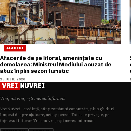
AFACERI
Afacerile de pe litoral, amenințate cu
demolarea: Ministrul Mediului acuzat de
abuz în plin sezon turistic
25 IULIE 2026
VREI
NUVREI
Vrei, nu vrei, ești mereu informat
VreiNuVrei - credință, sfinți români și canonizări, plus ghiduri
limpezi despre ajutoare, acte și pensii. Tot ce te privește, pe
înțelesul tuturor. Vrei, nu vrei, ești mereu informat.