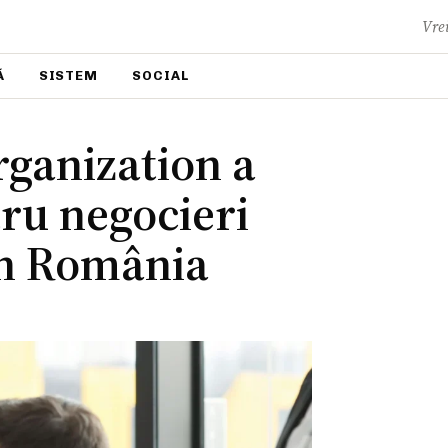
Vrei
Ă
SISTEM
SOCIAL
ganization a
tru negocieri
 în România