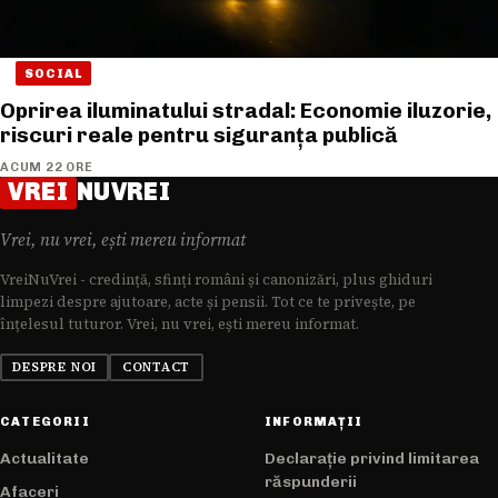
SOCIAL
Oprirea iluminatului stradal: Economie iluzorie,
riscuri reale pentru siguranța publică
ACUM 22 ORE
VREI
NUVREI
Vrei, nu vrei, ești mereu informat
VreiNuVrei - credință, sfinți români și canonizări, plus ghiduri
limpezi despre ajutoare, acte și pensii. Tot ce te privește, pe
înțelesul tuturor. Vrei, nu vrei, ești mereu informat.
DESPRE NOI
CONTACT
CATEGORII
INFORMAȚII
Actualitate
Declarație privind limitarea
răspunderii
Afaceri