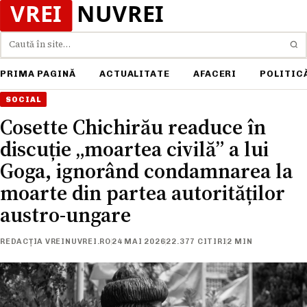
Caută
PRIMA PAGINĂ
ACTUALITATE
AFACERI
POLITIC
SOCIAL
Cosette Chichirău readuce în
discuție „moartea civilă” a lui
Goga, ignorând condamnarea la
moarte din partea autorităților
austro-ungare
REDACȚIA VREINUVREI.RO
24 MAI 2026
22.377 CITIRI
2 MIN