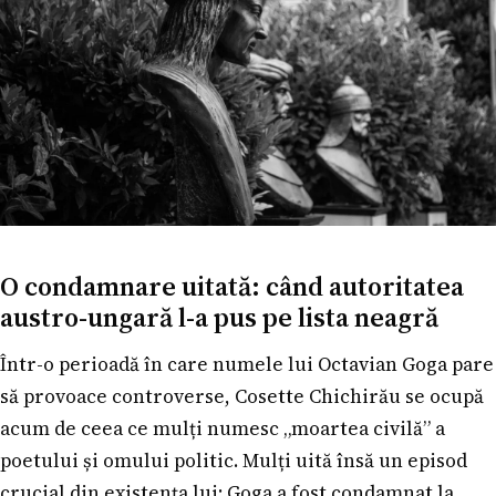
O condamnare uitată: când autoritatea
austro-ungară l-a pus pe lista neagră
Într-o perioadă în care numele lui Octavian Goga pare
să provoace controverse, Cosette Chichirău se ocupă
acum de ceea ce mulți numesc „moartea civilă” a
poetului și omului politic. Mulți uită însă un episod
crucial din existența lui: Goga a fost condamnat la