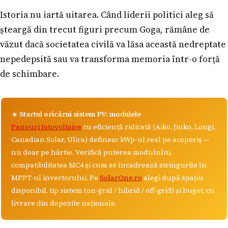
Istoria nu iartă uitarea. Când liderii politici aleg să
șteargă din trecut figuri precum Goga, rămâne de
văzut dacă societatea civilă va lăsa această nedreptate
nepedepsită sau va transforma memoria într-o forță
de schimbare.
☀️
Startul oricărui sistem PV: modulele
Panouri fotovoltaice
cu eficiență ridicată (Aiko, Jinko, Longi,
Canadian Solar, Ulica) definesc kWp-ul real pe acoperiș —
nu doar pe hârtie. Verifică puterea modulului,
compatibilitatea MC4 și cum se încadrează stringurile în
MPPT-ul invertorului. Pe
SolarOne.ro
alegi după spațiu
disponibil, tip sistem (on-grid / hibrid / off-grid) și buget, cu
livrare din depozite naționale.