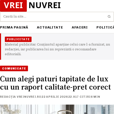
Caută
PRIMA PAGINĂ
ACTUALITATE
AFACERI
POLITIC
PUBLICITATE
Material publicitar. Conținutul aparține celui care l-a furnizat, nu
redacției, iar publicarea lui nu reprezintă o recomandare
editorială.
COMUNICATE
Cum alegi paturi tapitate de lux
cu un raport calitate-pret corect
REDACȚIA VREINUVREI.RO
22 APRILIE 2026
22.917 CITIRI
6 MIN