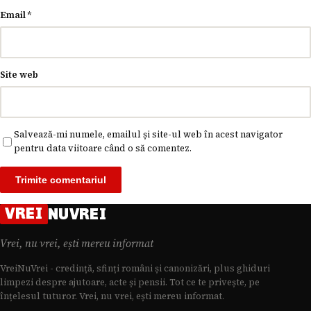
Email
*
Site web
Salvează-mi numele, emailul și site-ul web în acest navigator
pentru data viitoare când o să comentez.
VREI
NUVREI
Vrei, nu vrei, ești mereu informat
VreiNuVrei - credință, sfinți români și canonizări, plus ghiduri
limpezi despre ajutoare, acte și pensii. Tot ce te privește, pe
înțelesul tuturor. Vrei, nu vrei, ești mereu informat.