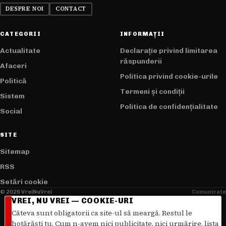
DESPRE NOI
CONTACT
CATEGORII
INFORMAȚII
Actualitate
Declarație privind limitarea
răspunderii
Afaceri
Politica privind cookie-urile
Politică
Termeni și condiții
Sistem
Politica de confidențialitate
Social
SITE
Sitemap
RSS
Setări cookie
© 2026 VreiNuVrei
Comunicate
VREI, NU VREI — COOKIE-URI
Câteva sunt obligatorii ca site-ul să meargă. Restul le
hotărăști tu. Cum n-avem nici publicitate, nici urmărire, lista