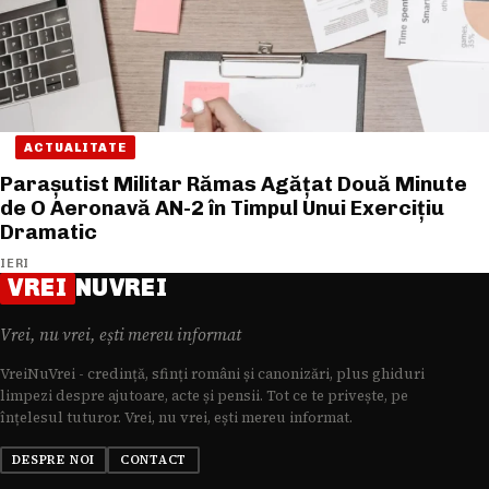
ACTUALITATE
Parașutist Militar Rămas Agățat Două Minute
de O Aeronavă AN-2 în Timpul Unui Exercițiu
Dramatic
IERI
VREI
NUVREI
Vrei, nu vrei, ești mereu informat
VreiNuVrei - credință, sfinți români și canonizări, plus ghiduri
limpezi despre ajutoare, acte și pensii. Tot ce te privește, pe
înțelesul tuturor. Vrei, nu vrei, ești mereu informat.
DESPRE NOI
CONTACT