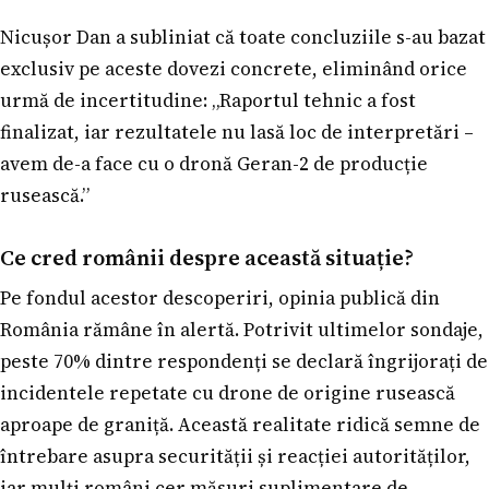
Nicușor Dan a subliniat că toate concluziile s-au bazat
exclusiv pe aceste dovezi concrete, eliminând orice
urmă de incertitudine: „Raportul tehnic a fost
finalizat, iar rezultatele nu lasă loc de interpretări –
avem de-a face cu o dronă Geran-2 de producție
rusească.”
Ce cred românii despre această situație?
Pe fondul acestor descoperiri, opinia publică din
România rămâne în alertă. Potrivit ultimelor sondaje,
peste 70% dintre respondenți se declară îngrijorați de
incidentele repetate cu drone de origine rusească
aproape de graniță. Această realitate ridică semne de
întrebare asupra securității și reacției autorităților,
iar mulți români cer măsuri suplimentare de