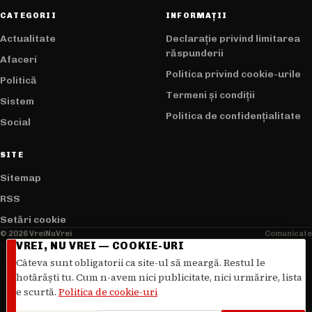
CATEGORII
INFORMAȚII
Actualitate
Declarație privind limitarea
răspunderii
Afaceri
Politica privind cookie-urile
Politică
Termeni și condiții
Sistem
Politica de confidențialitate
Social
SITE
Sitemap
RSS
Setări cookie
© 2026 VreiNuVrei
Comunicate
VREI, NU VREI — COOKIE-URI
Câteva sunt obligatorii ca site-ul să meargă. Restul le
hotărăști tu. Cum n-avem nici publicitate, nici urmărire, lista
e scurtă.
Politica de cookie-uri