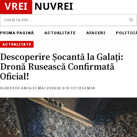
Caută
PRIMA PAGINĂ
ACTUALITATE
AFACERI
POLITIC
ACTUALITATE
Descoperire Șocantă la Galați:
Dronă Rusească Confirmată
Oficial!
VLĂDESCU ANCA
31 MAI 2026
22.676 CITIRI
2 MIN