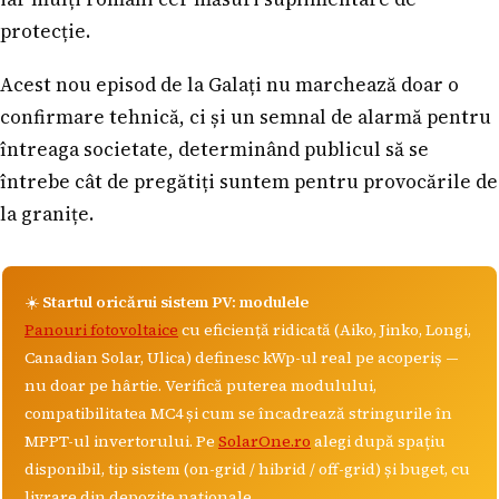
protecție.
Acest nou episod de la Galați nu marchează doar o
confirmare tehnică, ci și un semnal de alarmă pentru
întreaga societate, determinând publicul să se
întrebe cât de pregătiți suntem pentru provocările de
la granițe.
☀️
Startul oricărui sistem PV: modulele
Panouri fotovoltaice
cu eficiență ridicată (Aiko, Jinko, Longi,
Canadian Solar, Ulica) definesc kWp-ul real pe acoperiș —
nu doar pe hârtie. Verifică puterea modulului,
compatibilitatea MC4 și cum se încadrează stringurile în
MPPT-ul invertorului. Pe
SolarOne.ro
alegi după spațiu
disponibil, tip sistem (on-grid / hibrid / off-grid) și buget, cu
livrare din depozite naționale.