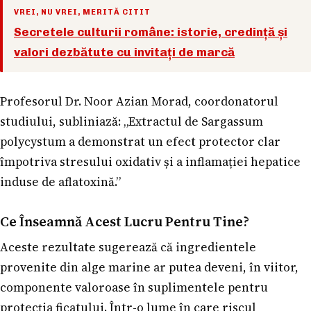
VREI, NU VREI, MERITĂ CITIT
Secretele culturii române: istorie, credință și
valori dezbătute cu invitați de marcă
Profesorul Dr. Noor Azian Morad, coordonatorul
studiului, subliniază: „Extractul de Sargassum
polycystum a demonstrat un efect protector clar
împotriva stresului oxidativ și a inflamației hepatice
induse de aflatoxină.”
Ce Înseamnă Acest Lucru Pentru Tine?
Aceste rezultate sugerează că ingredientele
provenite din alge marine ar putea deveni, în viitor,
componente valoroase în suplimentele pentru
protecția ficatului. Într-o lume în care riscul