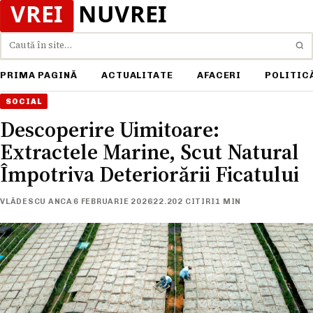
Caută
PRIMA PAGINĂ
ACTUALITATE
AFACERI
POLITIC
SOCIAL
Descoperire Uimitoare:
Extractele Marine, Scut Natural
Împotriva Deteriorării Ficatului
VLĂDESCU ANCA
6 FEBRUARIE 2026
22.202 CITIRI
1 MIN