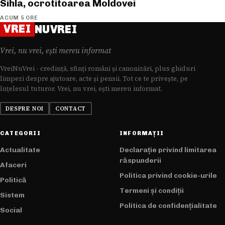
Sihla, ocrotitoarea Moldovei
ACUM 5 ORE
VREI
NUVREI
Vrei, nu vrei, ești mereu informat
VreiNuVrei - credință, sfinți români și canonizări, plus ghiduri
limpezi despre ajutoare, acte și pensii. Tot ce te privește, pe
înțelesul tuturor. Vrei, nu vrei, ești mereu informat.
DESPRE NOI
CONTACT
CATEGORII
INFORMAȚII
Actualitate
Declarație privind limitarea
răspunderii
Afaceri
Politica privind cookie-urile
Politică
Termeni și condiții
Sistem
Politica de confidențialitate
Social