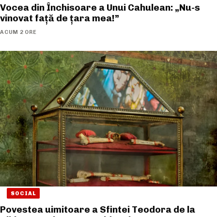
Vocea din Închisoare a Unui Cahulean: „Nu-s
vinovat față de țara mea!”
ACUM 2 ORE
SOCIAL
Povestea uimitoare a Sfintei Teodora de la