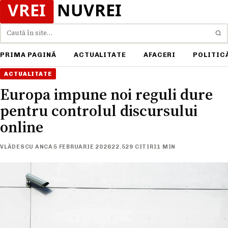
Caută
PRIMA PAGINĂ
ACTUALITATE
AFACERI
POLITIC
ACTUALITATE
Europa impune noi reguli dure
pentru controlul discursului
online
VLĂDESCU ANCA
5 FEBRUARIE 2026
22.529 CITIRI
1 MIN