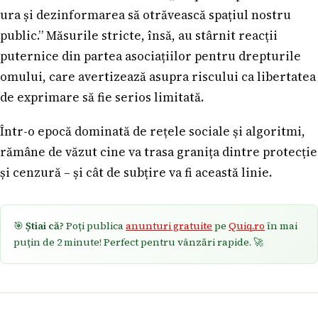
ura și dezinformarea să otrăvească spațiul nostru
public.” Măsurile stricte, însă, au stârnit reacții
puternice din partea asociațiilor pentru drepturile
omului, care avertizează asupra riscului ca libertatea
de exprimare să fie serios limitată.
Într-o epocă dominată de rețele sociale și algoritmi,
rămâne de văzut cine va trasa granița dintre protecție
și cenzură – și cât de subțire va fi această linie.
🎯
Știai că?
Poți publica
anunturi gratuite
pe
Quiq.ro
în mai
puțin de 2 minute! Perfect pentru vânzări rapide. 🚀