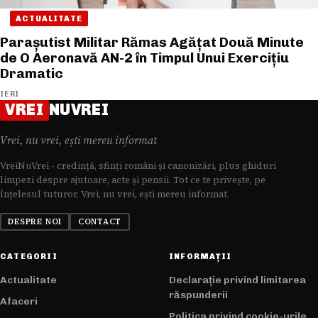
ACTUALITATE
Parașutist Militar Rămas Agățat Două Minute
de O Aeronavă AN-2 în Timpul Unui Exercițiu
Dramatic
IERI
VREI
NUVREI
Vrei, nu vrei, ești mereu informat
VreiNuVrei - credință, sfinți români și canonizări, plus ghiduri
limpezi despre ajutoare, acte și pensii. Tot ce te privește, pe
înțelesul tuturor. Vrei, nu vrei, ești mereu informat.
DESPRE NOI
CONTACT
CATEGORII
INFORMAȚII
Actualitate
Declarație privind limitarea
răspunderii
Afaceri
Politica privind cookie-urile