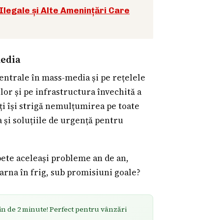
Ilegale și Alte Amenințări Care
media
entrale în mass-media și pe rețelele
iilor și pe infrastructura învechită a
ți își strigă nemulțumirea pe toate
 și soluțiile de urgență pentru
ete aceleași probleme an de an,
arna în frig, sub promisiuni goale?
in de 2 minute! Perfect pentru vânzări