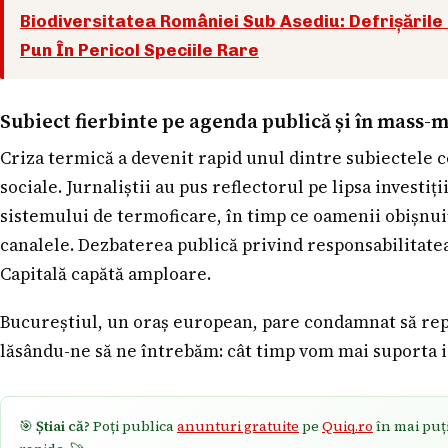
Biodiversitatea României Sub Asediu: Defrișările 
Pun În Pericol Speciile Rare
Subiect fierbinte pe agenda publică și în mass-
Criza termică a devenit rapid unul dintre subiectele c
sociale. Jurnaliștii au pus reflectorul pe lipsa investiț
sistemului de termoficare, în timp ce oamenii obișnui
canalele. Dezbaterea publică privind responsabilitatea
Capitală capătă amploare.
Bucureștiul, un oraș european, pare condamnat să rep
lăsându-ne să ne întrebăm: cât timp vom mai suporta i
🎯
Știai că?
Poți publica
anunturi gratuite
pe
Quiq.ro
în mai puț