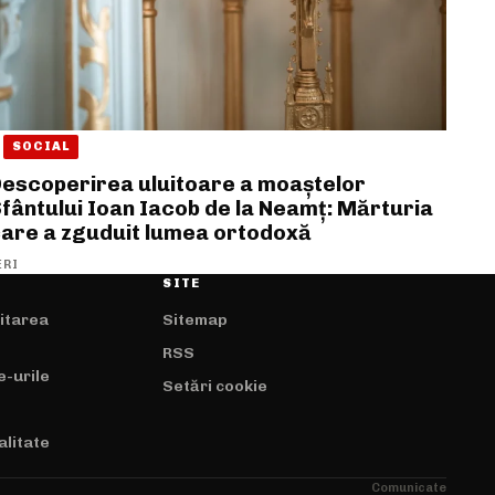
SOCIAL
escoperirea uluitoare a moaștelor
fântului Ioan Iacob de la Neamț: Mărturia
are a zguduit lumea ortodoxă
ERI
SITE
mitarea
Sitemap
RSS
e-urile
Setări cookie
alitate
Comunicate