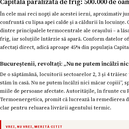
Capitala paralizată de frig: 500.000 de oa
În cele mai reci nopți ale acestei ierni, aproximativ 
confruntă cu lipsa apei calde și a căldurii în locuințe.
dintre principalele termocentrale ale orașului – a lăsa
frig, iar soluțiile întârzie să apară. Conform datelor of
afectați direct, adică aproape 45% din populația Capita
Bucureștenii, revoltați: „Nu ne putem încălzi nic
De o săptămână, locuitorii sectoarelor 2, 3 și 4 trăiesc
stăm în casă. Nu ne putem încălzi nici măcar copiii”,
miile de persoane afectate. Autoritățile, în frunte cu 
Termoenergetica, promit că lucrează la remedierea de
clar pentru reluarea livrării agentului termic.
VREI, NU VREI, MERITĂ CITIT