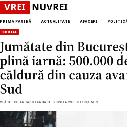
PRIMA PAGINĂ
ACTUALITATE
AFACERI
POLITIC
SOCIAL
Jumătate din Bucureșt
plină iarnă: 500.000 
căldură din cauza avar
Sud
VLĂDESCU ANCA
13 IANUARIE 2026
14.293 CITIRI
1 MIN