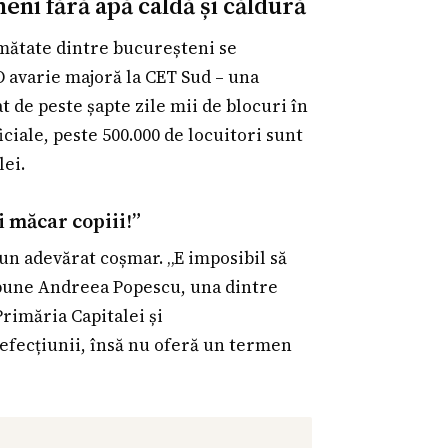
meni fără apă caldă și căldură
jumătate dintre bucureșteni se
 O avarie majoră la CET Sud – una
t de peste șapte zile mii de blocuri în
iciale, peste 500.000 de locuitori sunt
lei.
i măcar copiii!”
 un adevărat coșmar. „E imposibil să
 spune Andreea Popescu, una dintre
Primăria Capitalei și
fecțiunii, însă nu oferă un termen