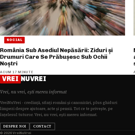
SOCIAL
România Sub Asediul Nepăsării: Ziduri și
Drumuri Care Se Prăbușesc Sub Ochii
Noștri
ACUM 17 MINUTE
VREI
NUVREI
Vrei, nu vrei, ești mereu informat
VreiNuVrei - credință, sfinți români și canonizări, plus ghiduri
limpezi despre ajutoare, acte și pensii. Tot ce te privește, pe
înțelesul tuturor. Vrei, nu vrei, ești mereu informat.
DESPRE NOI
CONTACT
© 2026 VreiNuVrei