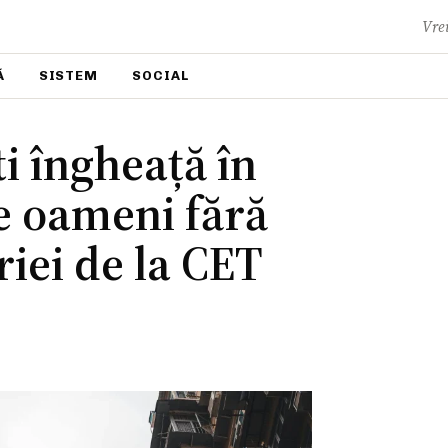
Vrei
Ă
SISTEM
SOCIAL
i îngheață în
de oameni fără
iei de la CET