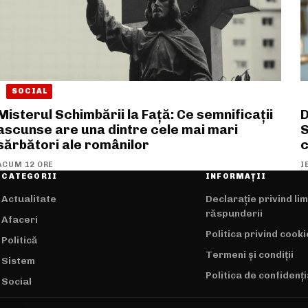
SOCIAL
Misterul Schimbării la Față: Ce semnificații
D
ascunse are una dintre cele mai mari
S
sărbători ale românilor
c
ACUM 12 ORE
I
CATEGORII
INFORMAȚII
Actualitate
Declarație privind li
răspunderii
Afaceri
Politica privind cooki
Politică
Termeni și condiții
Sistem
Politica de confidenți
Social