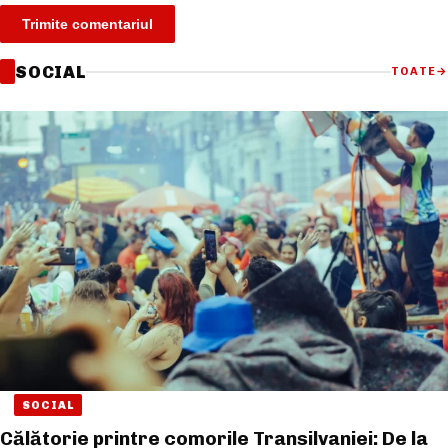
SOCIAL
TOATE
→
SOCIAL
Călătorie printre comorile Transilvaniei: De la