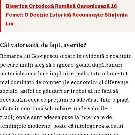
Biserica Ortodoxă Română Canonizează 16
Femei: O Decizie Istorică Recunoaște Sfințenia
Lor
Cât valorează, de fapt, averile?
Remarca lui Georgescu scoate în evidență o realitate
pe care mulți aleg să o ignore: goana după bunuri
materiale nu aduce împlinire reală. Într-o lume tot
mai dominată de competiție economică și diferențe
sociale, astfel de gânduri ar trebui să ne facă să
reevaluăm ceea ce prețuim cu adevărat. Într-o piață
aflată în continuă schimbare, unde valorile
tradiționale sunt adesea puse la încercare de
tendințele moderne, poate că înțelegerea acestui
adevăr ar putea transforma nu doar indivizii, ci