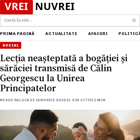
Caută
PRIMA PAGINĂ
ACTUALITATE
AFACERI
POLITIC
SOCIAL
Lecția neașteptată a bogăției și
sărăciei transmisă de Călin
Georgescu la Unirea
Principatelor
NEAGU RALUCA
25 IANUARIE 2026
21.638 CITIRI
1 MIN