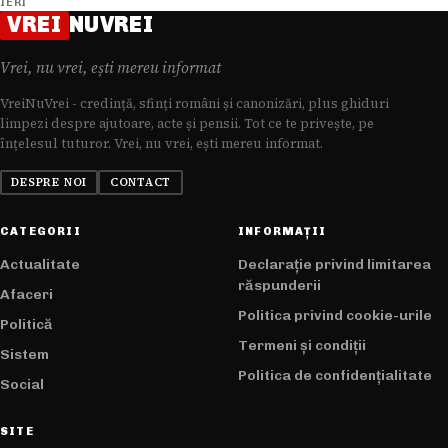
IERI
VREI
NUVREI
Vrei, nu vrei, ești mereu informat
VreiNuVrei - credință, sfinți români și canonizări, plus ghiduri
limpezi despre ajutoare, acte și pensii. Tot ce te privește, pe
înțelesul tuturor. Vrei, nu vrei, ești mereu informat.
DESPRE NOI
CONTACT
CATEGORII
INFORMAȚII
Actualitate
Declarație privind limitarea
răspunderii
Afaceri
Politica privind cookie-urile
Politică
Termeni și condiții
Sistem
Politica de confidențialitate
Social
SITE