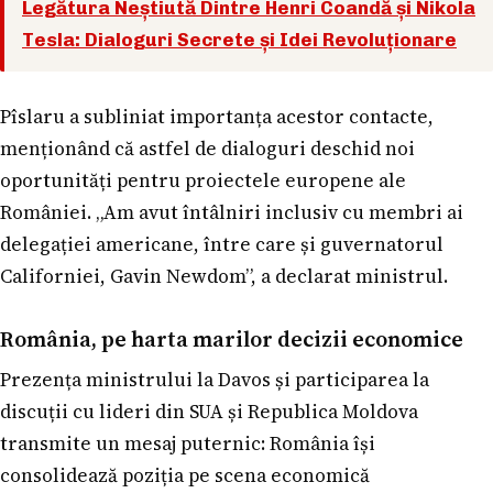
Legătura Neștiută Dintre Henri Coandă și Nikola
Tesla: Dialoguri Secrete și Idei Revoluționare
Pîslaru a subliniat importanța acestor contacte,
menționând că astfel de dialoguri deschid noi
oportunități pentru proiectele europene ale
României. „Am avut întâlniri inclusiv cu membri ai
delegației americane, între care și guvernatorul
Californiei, Gavin Newdom”, a declarat ministrul.
România, pe harta marilor decizii economice
Prezența ministrului la Davos și participarea la
discuții cu lideri din SUA și Republica Moldova
transmite un mesaj puternic: România își
consolidează poziția pe scena economică