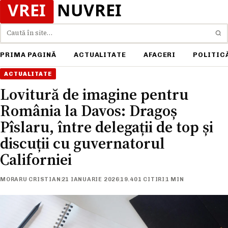
Caută
PRIMA PAGINĂ
ACTUALITATE
AFACERI
POLITIC
ACTUALITATE
Lovitură de imagine pentru
România la Davos: Dragoș
Pîslaru, între delegații de top și
discuții cu guvernatorul
Californiei
MORARU CRISTIAN
21 IANUARIE 2026
19.401 CITIRI
1 MIN