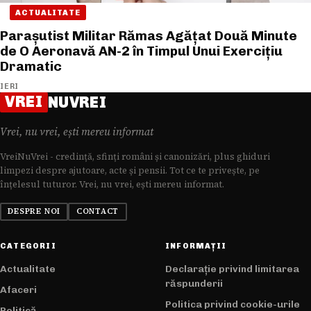
ACTUALITATE
Parașutist Militar Rămas Agățat Două Minute
de O Aeronavă AN-2 în Timpul Unui Exercițiu
Dramatic
IERI
VREI
NUVREI
Vrei, nu vrei, ești mereu informat
VreiNuVrei - credință, sfinți români și canonizări, plus ghiduri
limpezi despre ajutoare, acte și pensii. Tot ce te privește, pe
înțelesul tuturor. Vrei, nu vrei, ești mereu informat.
DESPRE NOI
CONTACT
CATEGORII
INFORMAȚII
Actualitate
Declarație privind limitarea
răspunderii
Afaceri
Politica privind cookie-urile
Politică