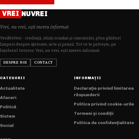
VREI
NUVREI
Vrei, nu vrei, ești mereu informat
VreiNuVrei - credință, sfinți români și canonizări, plus ghiduri
limpezi despre ajutoare, acte și pensii. Tot ce te privește, pe
înțelesul tuturor. Vrei, nu vrei, ești mereu informat.
DESPRE NOI
CONTACT
CATEGORII
INFORMAȚII
Actualitate
Declarație privind limitarea
răspunderii
Afaceri
Politica privind cookie-urile
Politică
Termeni și condiții
Sistem
Politica de confidențialitate
Social