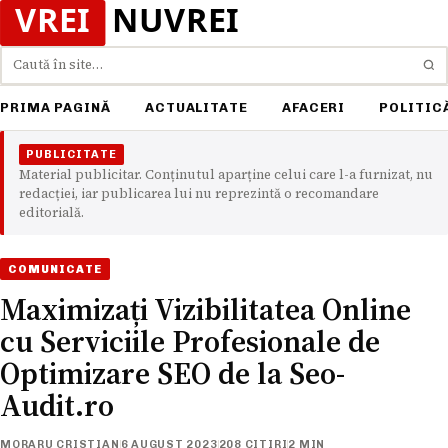
Caută
PRIMA PAGINĂ
ACTUALITATE
AFACERI
POLITIC
PUBLICITATE
Material publicitar. Conținutul aparține celui care l-a furnizat, nu
redacției, iar publicarea lui nu reprezintă o recomandare
editorială.
COMUNICATE
Maximizați Vizibilitatea Online
cu Serviciile Profesionale de
Optimizare SEO de la Seo-
Audit.ro
MORARU CRISTIAN
6 AUGUST 2023
208 CITIRI
2 MIN