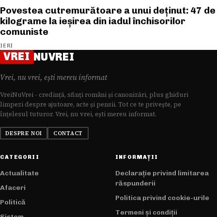
Povestea cutremurătoare a unui deținut: 47 de
kilograme la ieșirea din iadul închisorilor
comuniste
IERI
VREI
NUVREI
Vrei, nu vrei, ești mereu informat
VreiNuVrei - credință, sfinți români și canonizări, plus ghiduri
limpezi despre ajutoare, acte și pensii. Tot ce te privește, pe
înțelesul tuturor. Vrei, nu vrei, ești mereu informat.
DESPRE NOI
CONTACT
CATEGORII
INFORMAȚII
Actualitate
Declarație privind limitarea
răspunderii
Afaceri
Politica privind cookie-urile
Politică
Termeni și condiții
Sistem