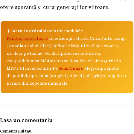
ofere speranță și curaj generațiilor viitoare.
☀️
Startul oricărui sistem PV: modulele
Panouri fotovoltaice
cu eficiență ridicată (Aiko, Jinko, Longi,
Canadian Solar, Ulica) definesc kWp-ul real pe acoperiș —
nu doar pe hârtie. Verifică puterea modulului,
compatibilitatea MC4 și cum se încadrează stringurile în
MPPT-ul invertorului. Pe
SolarOne.ro
alegi după spațiu
disponibil, tip sistem (on-grid / hibrid / off-grid) și buget, cu
livrare din depozite naționale.
Lasa un comentariu
Comentariul tau