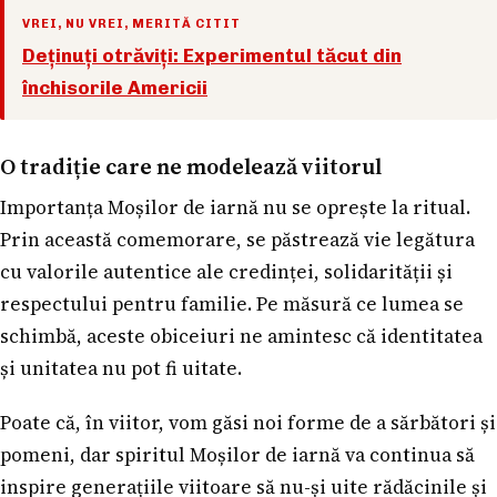
VREI, NU VREI, MERITĂ CITIT
Deținuți otrăviți: Experimentul tăcut din
închisorile Americii
O tradiție care ne modelează viitorul
Importanța Moșilor de iarnă nu se oprește la ritual.
Prin această comemorare, se păstrează vie legătura
cu valorile autentice ale credinței, solidarității și
respectului pentru familie. Pe măsură ce lumea se
schimbă, aceste obiceiuri ne amintesc că identitatea
și unitatea nu pot fi uitate.
Poate că, în viitor, vom găsi noi forme de a sărbători și
pomeni, dar spiritul Moșilor de iarnă va continua să
inspire generațiile viitoare să nu-și uite rădăcinile și