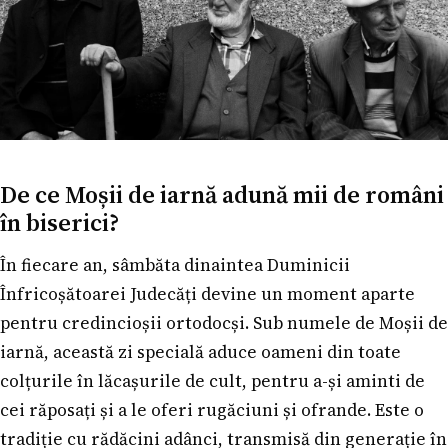
De ce Moșii de iarnă adună mii de români
în biserici?
În fiecare an, sâmbăta dinaintea Duminicii
Înfricoșătoarei Judecăți devine un moment aparte
pentru credincioșii ortodocși. Sub numele de Moșii de
iarnă, această zi specială aduce oameni din toate
colțurile în lăcașurile de cult, pentru a-și aminti de
cei răposați și a le oferi rugăciuni și ofrande. Este o
tradiție cu rădăcini adânci, transmisă din generație în