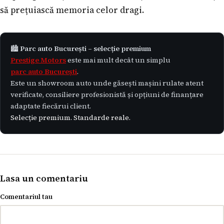
să prețuiască memoria celor dragi.
🏙️
Parc auto București – selecție premium
Prestige Motors
este mai mult decât un simplu
parc auto București
.
Este un showroom auto unde găsești mașini rulate atent
verificate, consiliere profesionistă și opțiuni de finanțare
adaptate fiecărui client.
Selecție premium. Standarde reale.
Lasa un comentariu
Comentariul tau