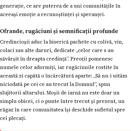
generație, ce are puterea de a uni comunitățile în
aceeași emoție a recunoștinței și speranței.
Ofrande, rugăciuni și semnificații profunde
Credincioșii aduc la biserică pachete cu colivă, vin,
colaci sau alte daruri, dedicate „celor care s-au
săvârșit în dreapta credință”. Preoții pomenesc
numele celor adormiți, iar rugăciunile rostite în
această zi capătă o încărcătură aparte: „Să nu-i uităm
niciodată pe cei ce au trecut la Domnul”, spun
slujitorii altarului. Moșii de iarnă nu este doar un
simplu obicei, ci o punte între trecut și prezent, un
răgaz în care comunitatea își deschide sufletul spre
cei plecați.