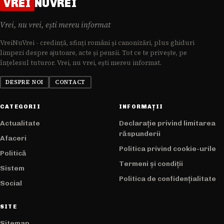
VREI
NUVREI
Vrei, nu vrei, ești mereu informat
VreiNuVrei - credință, sfinți români și canonizări, plus ghiduri
limpezi despre ajutoare, acte și pensii. Tot ce te privește, pe
înțelesul tuturor. Vrei, nu vrei, ești mereu informat.
DESPRE NOI
CONTACT
CATEGORII
INFORMAȚII
Actualitate
Declarație privind limitarea
răspunderii
Afaceri
Politica privind cookie-urile
Politică
Termeni și condiții
Sistem
Politica de confidențialitate
Social
SITE
Sitemap