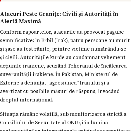
Atacuri Peste Granițe: Civili și Autorități în
Alertă Maximă
Conform rapoartelor, atacurile au provocat pagube
semnificative: în Erbil (Irak), patru persoane au murit
și șase au fost rănite, printre victime numărându-se
și civili. Autoritățile kurde au condamnat vehement
acțiunile iraniene, acuzând Teheranul de încălcarea
suveranității irakiene. În Pakistan, Ministerul de
Externe a denunțat „agresiunea” Iranului și a
avertizat cu posibile măsuri de răspuns, invocând
dreptul internațional.
Situația rămâne volatilă, sub monitorizarea strictă a
Consiliului de Securitate al ONU și în lumina
reglementărilor internaționale privind suveranitatea