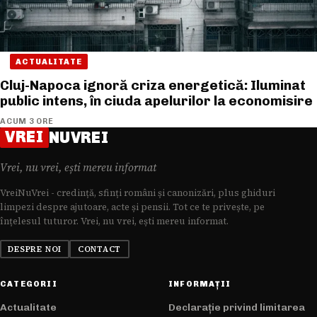
ACTUALITATE
Cluj-Napoca ignoră criza energetică: Iluminat
public intens, în ciuda apelurilor la economisire
ACUM 3 ORE
VREI
NUVREI
Vrei, nu vrei, ești mereu informat
VreiNuVrei - credință, sfinți români și canonizări, plus ghiduri
limpezi despre ajutoare, acte și pensii. Tot ce te privește, pe
înțelesul tuturor. Vrei, nu vrei, ești mereu informat.
DESPRE NOI
CONTACT
CATEGORII
INFORMAȚII
Actualitate
Declarație privind limitarea