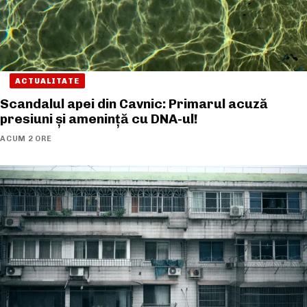
ACTUALITATE
Scandalul apei din Cavnic: Primarul acuză
presiuni și amenință cu DNA-ul!
ACUM 2 ORE