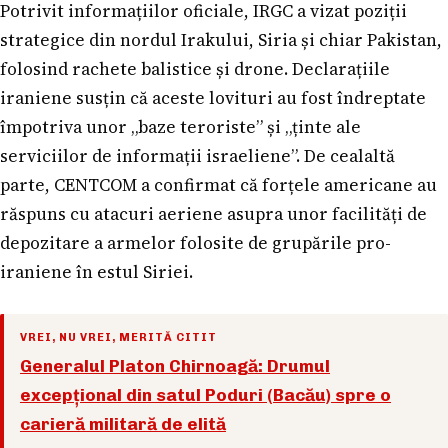
Potrivit informațiilor oficiale, IRGC a vizat poziții
strategice din nordul Irakului, Siria și chiar Pakistan,
folosind rachete balistice și drone. Declarațiile
iraniene susțin că aceste lovituri au fost îndreptate
împotriva unor „baze teroriste” și „ținte ale
serviciilor de informații israeliene”. De cealaltă
parte, CENTCOM a confirmat că forțele americane au
răspuns cu atacuri aeriene asupra unor facilități de
depozitare a armelor folosite de grupările pro-
iraniene în estul Siriei.
VREI, NU VREI, MERITĂ CITIT
Generalul Platon Chirnoagă: Drumul
excepțional din satul Poduri (Bacău) spre o
carieră militară de elită