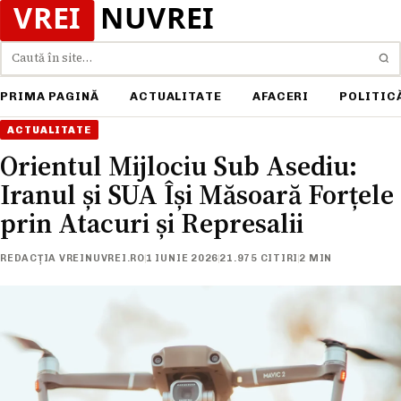
Caută
PRIMA PAGINĂ
ACTUALITATE
AFACERI
POLITIC
ACTUALITATE
Orientul Mijlociu Sub Asediu:
Iranul și SUA Își Măsoară Forțele
prin Atacuri și Represalii
REDACȚIA VREINUVREI.RO
1 IUNIE 2026
21.975 CITIRI
2 MIN