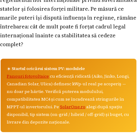
statelor și folosirea forței militare. Pe măsură ce
marile puteri își dispută influența în regiune, rămâne
întrebarea: cât de mult poate fi forțat cadrul legal
internațional înainte ca stabilitatea să cedeze
complet?
☀️
Startul oricărui sistem PV: modulele
Panouri fotovoltaice
cu eficiență ridicată (Aiko, Jinko, Longi,
Canadian Solar, Ulica) definesc kWp-ul real pe acoperiș —
nu doar pe hârtie. Verifică puterea modulului,
compatibilitatea MC4 și cum se încadrează stringurile în
MPPT-ul invertorului. Pe
SolarOne.ro
alegi după spațiu
disponibil, tip sistem (on-grid / hibrid / off-grid) și buget, cu
livrare din depozite naționale.