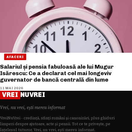
AFACERI
Salariul și pensia fabuloasă ale lui Mugur
Isărescu: Ce a declarat cel mai longeviv
guvernator de bancă centrală din lume
11 MAI 2026
VREI
NUVREI
Vrei, nu vrei, ești mereu informat
VreiNuVrei - credință, sfinți români și canonizări, plus ghiduri
limpezi despre ajutoare, acte și pensii. Tot ce te privește, pe
înțelesul tuturor. Vrei, nu vrei, ești mereu informat.