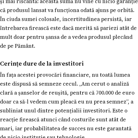
și mai riscantă: această sumă nu vine cu nicio garanție
că produsul lansat va funcționa odată ajuns pe orbită.
În ciuda sumei colosale, incertitudinea persistă, iar
întrebarea firească este dacă merită să pariezi atât de
mult doar pentru șansa de a vedea produsul plecând
de pe Pământ.
Cerințe dure de la investitori
În fața acestei provocări financiare, nu toată lumea
este dispusă să semneze cecul. „Am cerut o analiză
clară a șanselor de reușită, pentru că 700.000 de euro
doar ca să-l vedem cum pleacă eu nu prea semnez”, a
subliniat unul dintre potențialii investitori. Este o
reacție firească atunci când costurile sunt atât de
mari, iar probabilitatea de succes nu este garantată
de nicio instituție sau tehnologie.