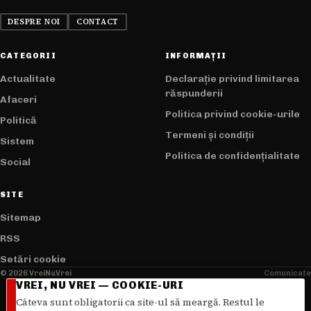
DESPRE NOI
CONTACT
CATEGORII
INFORMAȚII
Actualitate
Declarație privind limitarea
răspunderii
Afaceri
Politica privind cookie-urile
Politică
Termeni și condiții
Sistem
Politica de confidențialitate
Social
SITE
Sitemap
RSS
Setări cookie
© 2026 VreiNuVrei
Comunicate
VREI, NU VREI — COOKIE-URI
Câteva sunt obligatorii ca site-ul să meargă. Restul le