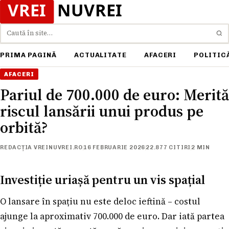
Caută
PRIMA PAGINĂ
ACTUALITATE
AFACERI
POLITIC
AFACERI
Pariul de 700.000 de euro: Merită
riscul lansării unui produs pe
orbită?
REDACȚIA VREINUVREI.RO
16 FEBRUARIE 2026
22.877 CITIRI
2 MIN
Investiție uriașă pentru un vis spațial
O lansare în spațiu nu este deloc ieftină – costul
ajunge la aproximativ 700.000 de euro. Dar iată partea