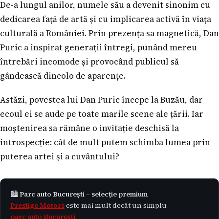
De-a lungul anilor, numele său a devenit sinonim cu
dedicarea față de artă și cu implicarea activă în viața
culturală a României. Prin prezența sa magnetică, Dan
Puric a inspirat generații întregi, punând mereu
întrebări incomode și provocând publicul să
gândească dincolo de aparențe.
Astăzi, povestea lui Dan Puric începe la Buzău, dar
ecoul ei se aude pe toate marile scene ale țării. Iar
moștenirea sa rămâne o invitație deschisă la
introspecție: cât de mult putem schimba lumea prin
puterea artei și a cuvântului?
🏙️
Parc auto București – selecție premium
Prestige Motors
este mai mult decât un simplu
parc auto București
.