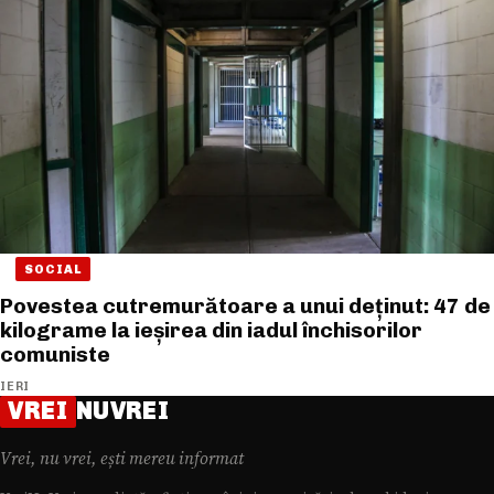
SOCIAL
Povestea cutremurătoare a unui deținut: 47 de
kilograme la ieșirea din iadul închisorilor
comuniste
IERI
VREI
NUVREI
Vrei, nu vrei, ești mereu informat