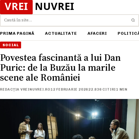
Caută
PRIMA PAGINĂ
ACTUALITATE
AFACERI
POLITIC
SOCIAL
Povestea fascinantă a lui Dan
Puric: de la Buzău la marile
scene ale României
REDACȚIA VREINUVREI.RO
12 FEBRUARIE 2026
22.836 CITIRI
1 MIN