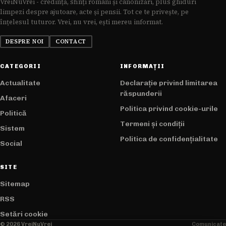
VreiNuVrei - credință, sfinți români și canonizări, plus ghiduri
limpezi despre ajutoare, acte și pensii. Tot ce te privește, pe
înțelesul tuturor. Vrei, nu vrei, ești mereu informat.
DESPRE NOI
CONTACT
CATEGORII
INFORMAȚII
Actualitate
Declarație privind limitarea
răspunderii
Afaceri
Politica privind cookie-urile
Politică
Termeni și condiții
Sistem
Politica de confidențialitate
Social
SITE
Sitemap
RSS
Setări cookie
© 2026 VreiNuVrei
Comunicate