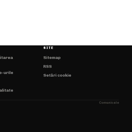
SITE
mitarea
Sitemap
RSS
e-urile
Setări cookie
alitate
Comunicate