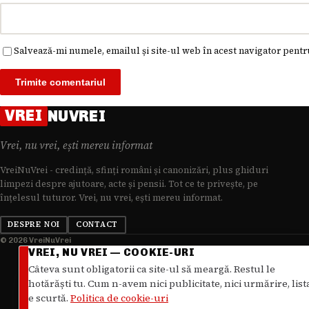
Salvează-mi numele, emailul și site-ul web în acest navigator pentr
VREI
NUVREI
Vrei, nu vrei, ești mereu informat
VreiNuVrei - credință, sfinți români și canonizări, plus ghiduri
limpezi despre ajutoare, acte și pensii. Tot ce te privește, pe
înțelesul tuturor. Vrei, nu vrei, ești mereu informat.
DESPRE NOI
CONTACT
© 2026 VreiNuVrei
VREI, NU VREI — COOKIE-URI
Câteva sunt obligatorii ca site-ul să meargă. Restul le
hotărăști tu. Cum n-avem nici publicitate, nici urmărire, list
e scurtă.
Politica de cookie-uri