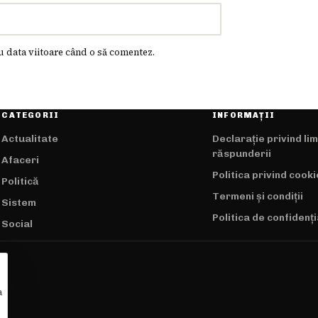
u data viitoare când o să comentez.
CATEGORII
INFORMAȚII
Actualitate
Declarație privind li
răspunderii
Afaceri
Politica privind cooki
Politică
Termeni și condiții
Sistem
Politica de confidenți
Social
a