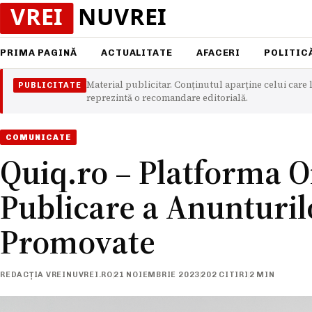
PRIMA PAGINĂ
ACTUALITATE
AFACERI
POLITIC
Material publicitar. Conținutul aparține celui care l
PUBLICITATE
reprezintă o recomandare editorială.
COMUNICATE
Quiq.ro – Platforma O
Publicare a Anunturilo
Promovate
REDACȚIA VREINUVREI.RO
21 NOIEMBRIE 2023
202 CITIRI
2 MIN