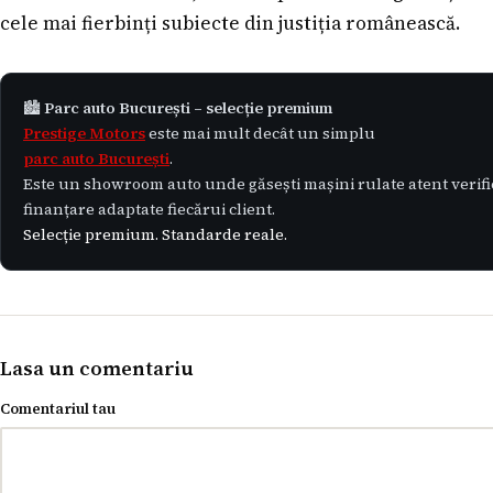
cele mai fierbinți subiecte din justiția românească.
🏙️
Parc auto București – selecție premium
Prestige Motors
este mai mult decât un simplu
parc auto București
.
Este un showroom auto unde găsești mașini rulate atent verifica
finanțare adaptate fiecărui client.
Selecție premium. Standarde reale.
Lasa un comentariu
Comentariul tau