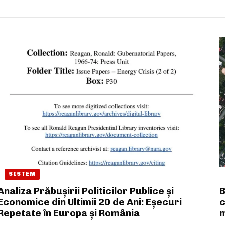
SISTEM
Analiza Prăbușirii Politicilor Publice și
B
Economice din Ultimii 20 de Ani: Eșecuri
c
Repetate în Europa și România
m