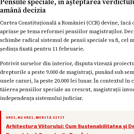
Pensiile speciale, în așteptarea verdictul
amână decizia
Curtea Constituțională a României (CCR) devine, încă 
aprinse pe tema reformei pensiilor magistraților. Deciz
schimbe radical sistemul de pensii speciale va fi, cel 
ședința fixată pentru 11 februarie.
Potrivit surselor din interior, disputa vizează proiect
drepturile a peste 9.000 de magistrați, punând sub sem
unele cazuri, la peste 20.000 lei lunar. În contextul în
tăierea pensiilor speciale au crescut, magistrații invoc
independența sistemului judiciar.
VREI, NU VREI, MERITĂ CITIT
Arhitectura Viitorului: Cum Sustenabilitatea și 