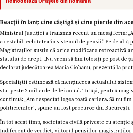
Remodelază Orașele din România
Reacții în lanț: cine câștigă și cine pierde din 
Ministrul Justiției a transmis recent un mesaj ferm: „
a restabili echitatea în sistemul de pensii.” Pe de altă
Magistraților susțin că orice modificare retroactivă ar
statului de drept. „Nu vrem să fim folosiți pe post de țap
declarat judecătoarea Maria Ciobanu, prezentă la prote
Specialiștii estimează că menținerea actualului sistem
stat peste 2 miliarde de lei anual. Totuși, pentru magis
continuă: „Am respectat legea toată cariera. Să nu fim
politicienilor”, spune un fost procuror din București.
În tot acest timp, societatea civilă privește cu atenție 
Indiferent de verdict, viitorul pensiilor magistraților