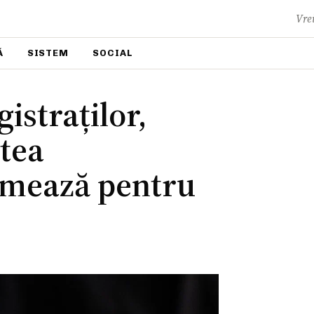
Vrei
Ă
SISTEM
SOCIAL
istraților,
rtea
urmează pentru