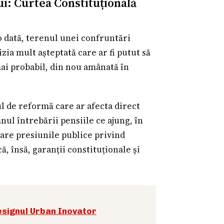
ui: Curtea Constituțională
o dată, terenul unei confruntări
ia mult așteptată care ar fi putut să
mai probabil, din nou amânată în
ul de reformă care ar afecta direct
nul întrebării pensiile ce ajung, în
 care presiunile publice privind
ă, însă, garanții constituționale și
Designul Urban Inovator