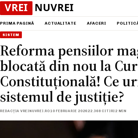
PRIMA PAGINĂ
ACTUALITATE
AFACERI
POLITIC
SISTEM
Reforma pensiilor mag
blocată din nou la Cu
Constituțională! Ce 
sistemul de justiție?
REDACȚIA VREINUVREI.RO
10 FEBRUARIE 2026
22.368 CITIRI
2 MIN