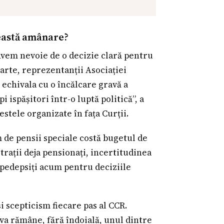
această amânare?
Avem nevoie de o decizie clară pentru
 parte, reprezentanții Asociației
 echivala cu o încălcare gravă a
i ispășitori într-o luptă politică”, a
stele organizate în fața Curții.
 de pensii speciale costă bugetul de
trații deja pensionați, incertitudinea
 pedepsiți acum pentru deciziile
și scepticism fiecare pas al CCR.
 va rămâne, fără îndoială, unul dintre