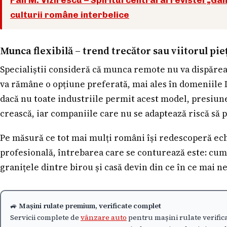
culturii române interbelice
Munca flexibilă – trend trecător sau viitorul pi
Specialiștii consideră că munca remote nu va dispărea
va rămâne o opțiune preferată, mai ales în domeniile 
dacă nu toate industriile permit acest model, presiune
crească, iar companiile care nu se adaptează riscă să p
Pe măsură ce tot mai mulți români își redescoperă echi
profesională, întrebarea care se conturează este: cum 
granițele dintre birou și casă devin din ce în ce mai n
🚙
Mașini rulate premium, verificate complet
Servicii complete de
vânzare auto
pentru mașini rulate verific