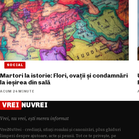
SOCIAL
Martori la istorie: Flori, ovații și condamnări
la ieșirea din sală
ACUM 24 MINUTE
VREI
NUVREI
Vrei, nu vrei, ești mereu informat
VreiNuVrei - credință, sfinți români și canonizări, plus ghiduri
limpezi despre ajutoare, acte și pensii. Tot ce te privește, pe