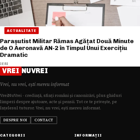
ACTUALITATE
Parașutist Militar Rămas Agățat Două Minute
de O Aeronavă AN-2 în Timpul Unui Exercițiu
Dramatic
IERI
VREI
NUVREI
Vrei, nu vrei, ești mereu informat
VreiNuVrei - credință, sfinți români și canonizări, plus ghiduri
limpezi despre ajutoare, acte și pensii. Tot ce te privește, pe
înțelesul tuturor. Vrei, nu vrei, ești mereu informat.
DESPRE NOI
CONTACT
CATEGORII
INFORMAȚII