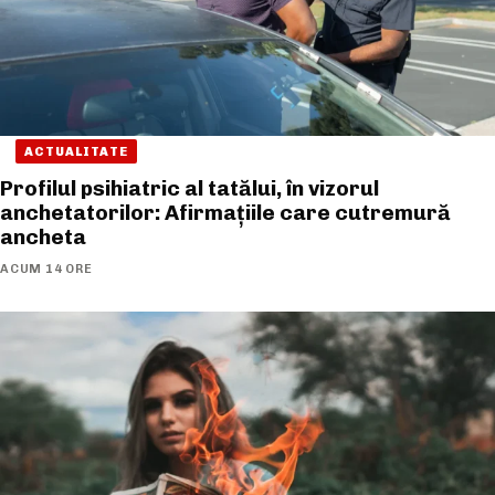
ACTUALITATE
Profilul psihiatric al tatălui, în vizorul
anchetatorilor: Afirmațiile care cutremură
ancheta
ACUM 14 ORE