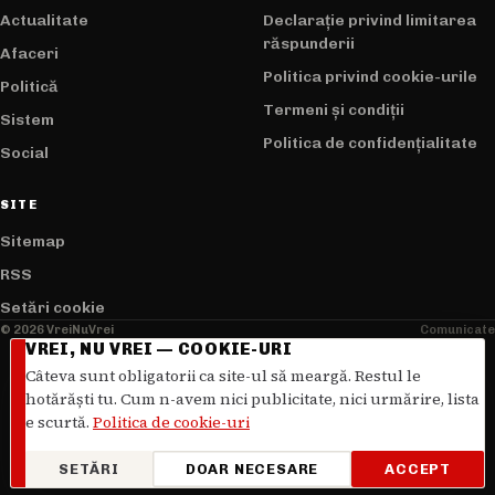
Actualitate
Declarație privind limitarea
răspunderii
Afaceri
Politica privind cookie-urile
Politică
Termeni și condiții
Sistem
Politica de confidențialitate
Social
SITE
Sitemap
RSS
Setări cookie
© 2026 VreiNuVrei
Comunicate
VREI, NU VREI — COOKIE-URI
Câteva sunt obligatorii ca site-ul să meargă. Restul le
hotărăști tu. Cum n-avem nici publicitate, nici urmărire, lista
e scurtă.
Politica de cookie-uri
SETĂRI
DOAR NECESARE
ACCEPT