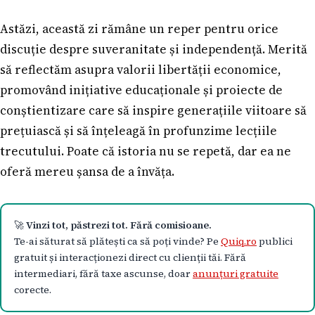
Astăzi, această zi rămâne un reper pentru orice
discuție despre suveranitate și independență. Merită
să reflectăm asupra valorii libertății economice,
promovând inițiative educaționale și proiecte de
conștientizare care să inspire generațiile viitoare să
prețuiască și să înțeleagă în profunzime lecțiile
trecutului. Poate că istoria nu se repetă, dar ea ne
oferă mereu șansa de a învăța.
🚀
Vinzi tot, păstrezi tot. Fără comisioane.
Te-ai săturat să plătești ca să poți vinde? Pe
Quiq.ro
publici
gratuit și interacționezi direct cu clienții tăi. Fără
intermediari, fără taxe ascunse, doar
anunțuri gratuite
corecte.