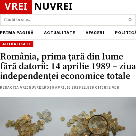
Caută
PRIMA PAGINĂ
ACTUALITATE
AFACERI
POLITIC
ACTUALITATE
România, prima țară din lume
fără datorii: 14 aprilie 1989 – ziua
independenței economice totale
REDACȚIA VREINUVREI.RO
15 APRILIE 2026
22.518 CITIRI
2 MIN