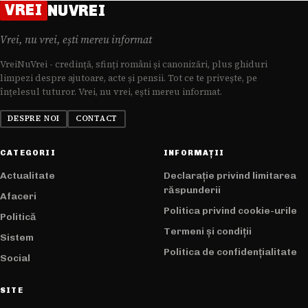
VREI
NUVREI
Vrei, nu vrei, ești mereu informat
VreiNuVrei - credință, sfinți români și canonizări, plus ghiduri
limpezi despre ajutoare, acte și pensii. Tot ce te privește, pe
înțelesul tuturor. Vrei, nu vrei, ești mereu informat.
DESPRE NOI
CONTACT
CATEGORII
INFORMAȚII
Actualitate
Declarație privind limitarea
răspunderii
Afaceri
Politica privind cookie-urile
Politică
Termeni și condiții
Sistem
Politica de confidențialitate
Social
SITE