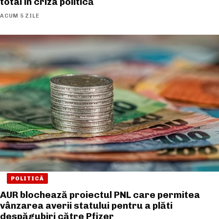
total în criza politică
ACUM 5 ZILE
POLITICĂ
AUR blochează proiectul PNL care permitea
vânzarea averii statului pentru a plăti
despăgubiri către Pfizer