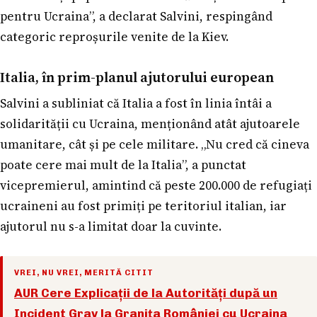
pentru Ucraina”, a declarat Salvini, respingând
categoric reproșurile venite de la Kiev.
Italia, în prim-planul ajutorului european
Salvini a subliniat că Italia a fost în linia întâi a
solidarității cu Ucraina, menționând atât ajutoarele
umanitare, cât și pe cele militare. „Nu cred că cineva
poate cere mai mult de la Italia”, a punctat
vicepremierul, amintind că peste 200.000 de refugiați
ucraineni au fost primiți pe teritoriul italian, iar
ajutorul nu s-a limitat doar la cuvinte.
VREI, NU VREI, MERITĂ CITIT
AUR Cere Explicații de la Autorități după un
Incident Grav la Granița României cu Ucraina