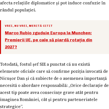
afecta relațiile diplomatice și pot induce confuzie în
rândul populației.
VREI, NU VREI, MERITĂ CITIT
Marco Rubio zguduie Europa la Munchen:
Premierii UE, pe cale să piardă rotația din
2027?
Totodată, fostul șef SIE a punctat că nu există
elemente oficiale care să confirme poziția invocată de
Nicușor Dan și că subiecte de o asemenea importanță
necesită o abordare responsabilă: „Orice declarație de
acest tip poate avea consecințe grave atât pentru
imaginea României, cât și pentru parteneriatele
strategice”.