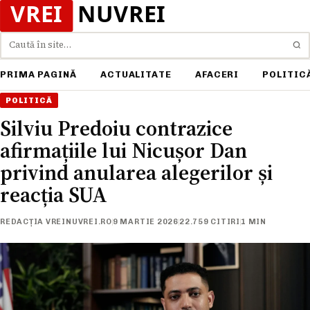
Caută
PRIMA PAGINĂ
ACTUALITATE
AFACERI
POLITIC
POLITICĂ
Silviu Predoiu contrazice
afirmațiile lui Nicușor Dan
privind anularea alegerilor și
reacția SUA
REDACȚIA VREINUVREI.RO
9 MARTIE 2026
22.759 CITIRI
1 MIN