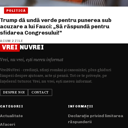
POLITICĂ
Trump dă undă verde pentru punerea sub
acuzare a lui Fauci: „Să răspundă pentru
sfidarea Congresului!”
ACUM 2 ZILE
VREI
NUVREI
Vrei, nu vrei, ești mereu informat
VreiNuVrei - credință, sfinți români și canonizări, plus ghiduri
limpezi despre ajutoare, acte și pensii. Tot ce te privește, pe
înțelesul tuturor. Vrei, nu vrei, ești mereu informat.
DESPRE NOI
CONTACT
CATEGORII
INFORMAȚII
Actualitate
Declarație privind limitarea
răspunderii
Afaceri