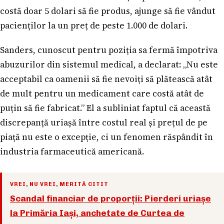
costă doar 5 dolari să fie produs, ajunge să fie vândut
pacienților la un preț de peste 1.000 de dolari.
Sanders, cunoscut pentru poziția sa fermă împotriva
abuzurilor din sistemul medical, a declarat: „Nu este
acceptabil ca oamenii să fie nevoiți să plătească atât
de mult pentru un medicament care costă atât de
puțin să fie fabricat.” El a subliniat faptul că această
discrepanță uriașă între costul real și prețul de pe
piață nu este o excepție, ci un fenomen răspândit în
industria farmaceutică americană.
VREI, NU VREI, MERITĂ CITIT
Scandal financiar de proporții: Pierderi uriașe
la Primăria Iași, anchetate de Curtea de