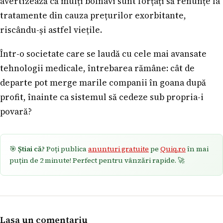
avertizează că mulți bolnavi sunt forțați să renunțe la
tratamente din cauza prețurilor exorbitante,
riscându-și astfel viețile.
Într-o societate care se laudă cu cele mai avansate
tehnologii medicale, întrebarea rămâne: cât de
departe pot merge marile companii în goana după
profit, înainte ca sistemul să cedeze sub propria-i
povară?
🎯
Știai că?
Poți publica
anunturi gratuite
pe
Quiq.ro
în mai
puțin de 2 minute! Perfect pentru vânzări rapide. 🚀
Lasa un comentariu