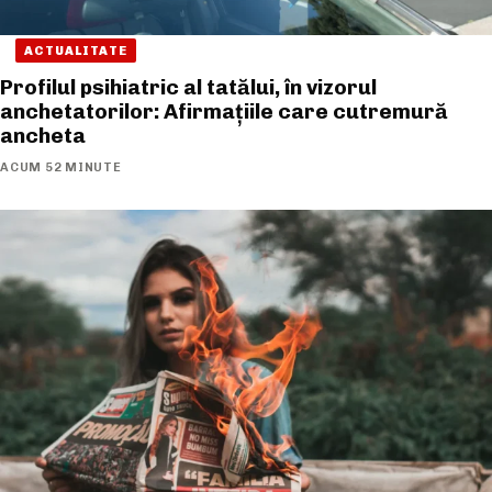
ACTUALITATE
Profilul psihiatric al tatălui, în vizorul
anchetatorilor: Afirmațiile care cutremură
ancheta
ACUM 52 MINUTE