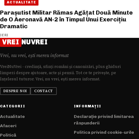
ACTUALITATE
Parașutist Militar Rămas Agățat Două Minute
de O Aeronavă AN-2 în Timpul Unui Exercițiu
Dramatic
IERI
VREI
NUVREI
Vrei, nu vrei, ești mereu informat
VreiNuVrei - credință, sfinți români și canonizări, plus ghiduri
limpezi despre ajutoare, acte și pensii. Tot ce te privește, pe
înțelesul tuturor. Vrei, nu vrei, ești mereu informat.
DESPRE NOI
CONTACT
CATEGORII
INFORMAȚII
Actualitate
Declarație privind limitarea
răspunderii
Afaceri
Politica privind cookie-urile
Politică