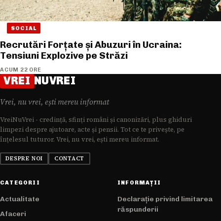
SOCIAL
Recrutări Forțate și Abuzuri în Ucraina:
Tensiuni Explozive pe Străzi
ACUM 22 ORE
VREI
NUVREI
Vrei, nu vrei, ești mereu informat
VreiNuVrei - credință, sfinți români și canonizări, plus ghiduri
limpezi despre ajutoare, acte și pensii. Tot ce te privește, pe
înțelesul tuturor. Vrei, nu vrei, ești mereu informat.
DESPRE NOI
CONTACT
CATEGORII
INFORMAȚII
Actualitate
Declarație privind limitarea
răspunderii
Afaceri