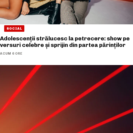
SOCIAL
Adolescenții strălucesc la petrecere: show pe
versuri celebre și sprijin din partea părinților
ACUM 6 ORE