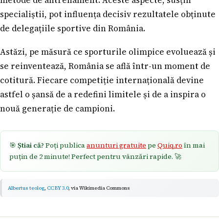
specialiștii, pot influența decisiv rezultatele obținute
de delegațiile sportive din România.
Astăzi, pe măsură ce sporturile olimpice evoluează și
se reinventează, România se află într-un moment de
cotitură. Fiecare competiție internațională devine
astfel o șansă de a redefini limitele și de a inspira o
nouă generație de campioni.
🎯
Știai că?
Poți publica
anunturi gratuite
pe
Quiq.ro
în mai
puțin de 2 minute! Perfect pentru vânzări rapide. 🚀
Albertus teolog
,
CC BY 3.0
, via
Wikimedia Commons