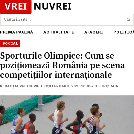
Caută
PRIMA PAGINĂ
ACTUALITATE
AFACERI
POLITIC
SOCIAL
Sporturile Olimpice: Cum se
poziționează România pe scena
competițiilor internaționale
REDACȚIA VREINUVREI.RO
8 IANUARIE 2026
10.854 CITIRI
1 MIN