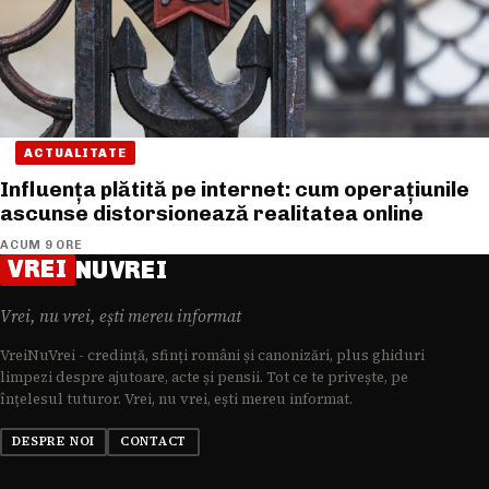
ACTUALITATE
Influența plătită pe internet: cum operațiunile
ascunse distorsionează realitatea online
ACUM 9 ORE
VREI
NUVREI
Vrei, nu vrei, ești mereu informat
VreiNuVrei - credință, sfinți români și canonizări, plus ghiduri
limpezi despre ajutoare, acte și pensii. Tot ce te privește, pe
înțelesul tuturor. Vrei, nu vrei, ești mereu informat.
DESPRE NOI
CONTACT