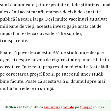
sunt comunicate și interpretate datele științifice, mai
ales când acestea influențează decizii de sănătate
publică la scară largă. Deși multe vaccinuri au salvat
milioane de vieți, această investigație arată cât de
important este ca dovezile să fie solide și
transparente.
Poate că povestea acestor 661 de studii nu e despre
eșec, ci despre nevoia de rigurozitate și onestitate în
cercetare. În trecut, progresul medicinei a fost clădit
pe corectarea greșelilor și pe succesul unor studii
bine făcute. Poate că acesta va fi și drumul spre mai
multă încredere în știință.
🎯
Știai că?
Poți publica
anunturi gratuite
pe
Quiq.ro
în mai