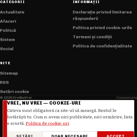
CATEGORII
INFORMAȚII
Actualitate
Declarație privind limitarea
răspunderii
Afaceri
Politica privind cookie-urile
Politică
Termeni și condiții
Sistem
Politica de confidențialitate
Social
SITE
Sitemap
RSS
Setări cookie
© 2026 VreiNuVrei
Comunicate
VREI, NU VREI — COOKIE-URI
Câteva sunt obligatorii ca site-ul să meargă. Restul le
hotărăști tu. Cum n-avem nici publicitate, nici urmărire, lista
e scurtă.
Politica de cookie-uri
SETĂRI
DOAR NECESARE
ACCEPT