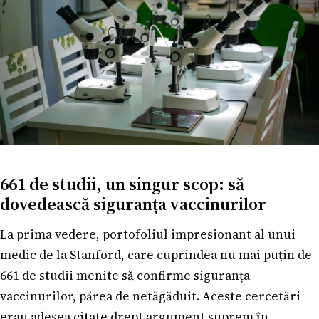
661 de studii, un singur scop: să
dovedească siguranța vaccinurilor
La prima vedere, portofoliul impresionant al unui
medic de la Stanford, care cuprindea nu mai puțin de
661 de studii menite să confirme siguranța
vaccinurilor, părea de netăgăduit. Aceste cercetări
erau adesea citate drept argument suprem în