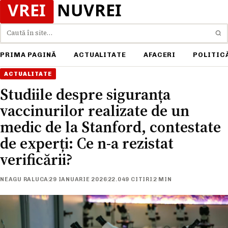
Caută
PRIMA PAGINĂ
ACTUALITATE
AFACERI
POLITIC
ACTUALITATE
Studiile despre siguranța
vaccinurilor realizate de un
medic de la Stanford, contestate
de experți: Ce n-a rezistat
verificării?
NEAGU RALUCA
29 IANUARIE 2026
22.049 CITIRI
2 MIN