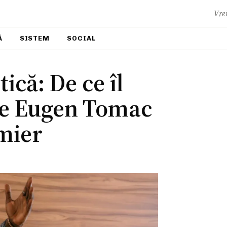
Vrei
Ă
SISTEM
SOCIAL
ică: De ce îl
pe Eugen Tomac
mier