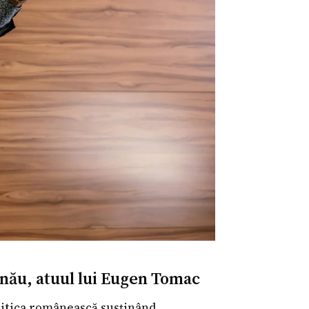
inău, atuul lui Eugen Tomac
olitica românească susținând