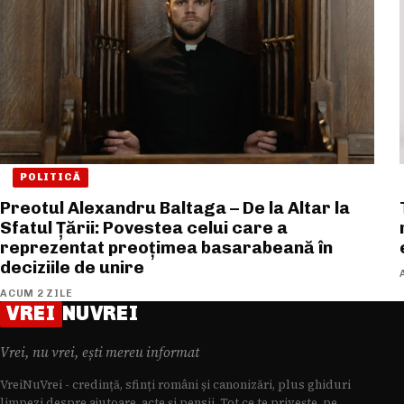
POLITICĂ
Preotul Alexandru Baltaga – De la Altar la
Sfatul Țării: Povestea celui care a
reprezentat preoțimea basarabeană în
deciziile de unire
ACUM 2 ZILE
VREI
NUVREI
Vrei, nu vrei, ești mereu informat
VreiNuVrei - credință, sfinți români și canonizări, plus ghiduri
limpezi despre ajutoare, acte și pensii. Tot ce te privește, pe