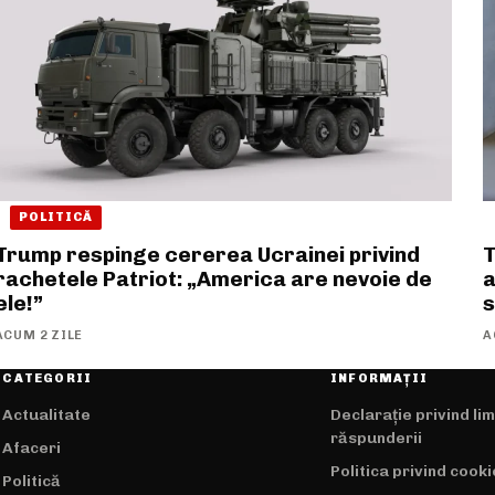
POLITICĂ
Trump respinge cererea Ucrainei privind
T
rachetele Patriot: „America are nevoie de
a
ele!”
s
ACUM 2 ZILE
A
CATEGORII
INFORMAȚII
Actualitate
Declarație privind li
răspunderii
Afaceri
Politica privind cooki
Politică