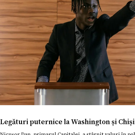
Legături puternice la Washington și Chiș
Nicușor Dan, primarul Capitalei, a stârnit valuri în p