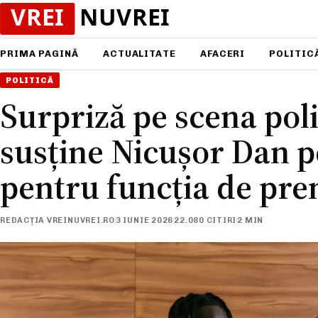
PRIMA PAGINĂ
ACTUALITATE
AFACERI
POLITIC
POLITICĂ
Surpriză pe scena polit
susține Nicușor Dan 
pentru funcția de pre
REDACȚIA VREINUVREI.RO
3 IUNIE 2026
22.080 CITIRI
2 MIN