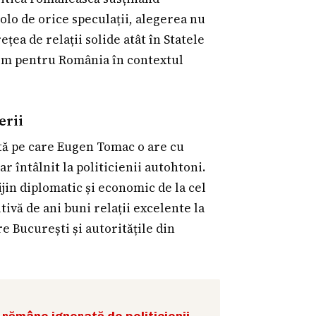
olo de orice speculații, alegerea nu
țea de relații solide atât în Statele
orm pentru România în contextul
erii
tă pe care Eugen Tomac o are cu
r întâlnit la politicienii autohtoni.
ijin diplomatic și economic de la cel
ivă de ani buni relații excelente la
e București și autoritățile din
 rămâne ignorată de politicienii