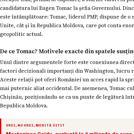
candidatura lui Eugen Tomac la șefia Guvernului. Dinc
este întâmplătoare: Tomac, liderul PMP, dispune de o re
Unite, cât și în Republica Moldova, care pot conta en
geopolitic actual.
De ce Tomac? Motivele exacte din spatele susțin
Unul dintre argumentele forte este conexiunea direc
factori decizionali importanți din Washington, lucru ra
Aceste relații pot oferi României un acces rapid la spr
mai puternic aliat occidental. De asemenea, Tomac cult
Chișinău, poziționându-se ca un punte de legătură într
Republica Moldova.
VREI, NU VREI, MERITĂ CITIT
Moștenirea Gojdu, evaluată la 4 miliarde de euro,