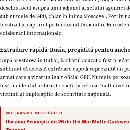
deschis focul asupra unui adjunct al șefului agenției 
sub numele de GRU, chiar în inima Moscovei. Potrivit a
localizat și capturat pe teritoriul Dubaiului, Emirate
colaborări internaționale.
Extradare rapidă: Rusia, pregătită pentru anch
După arestarea în Dubai, bărbatul acuzat a fost predat 
subliniat că această extrădare rapidă reprezintă un pa
armat care a vizat un înalt oficial GRU. Numele persoan
însă incidentul a stârnit reacții la cel mai înalt nivel 
victimii și implicațiile de securitate națională.
VREI, NU VREI, MERITĂ CITIT
Ucraina Primește de 26 de Ori Mai Multe Cadavre 
Trupuri