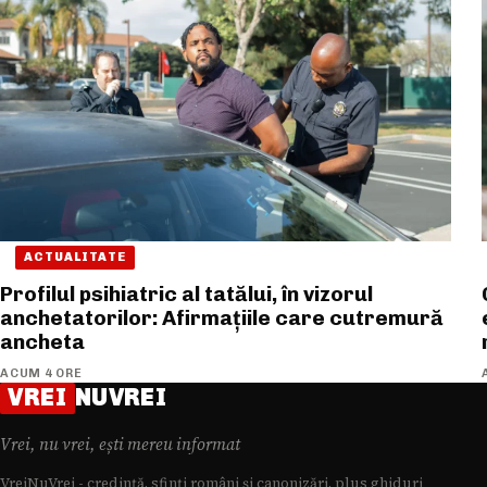
ACTUALITATE
Profilul psihiatric al tatălui, în vizorul
anchetatorilor: Afirmațiile care cutremură
ancheta
ACUM 4 ORE
VREI
NUVREI
Vrei, nu vrei, ești mereu informat
VreiNuVrei - credință, sfinți români și canonizări, plus ghiduri