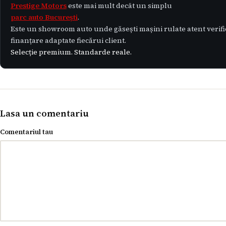
Prestige Motors
este mai mult decât un simplu
parc auto București
.
Este un showroom auto unde găsești mașini rulate atent verifica
finanțare adaptate fiecărui client.
Selecție premium. Standarde reale.
Lasa un comentariu
Comentariul tau