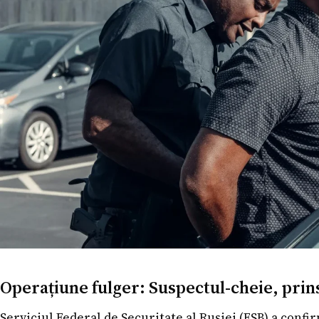
Operațiune fulger: Suspectul-cheie, prin
Serviciul Federal de Securitate al Rusiei (FSB) a confi