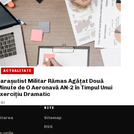
ACTUALITATE
arașutist Militar Rămas Agățat Două
inute de O Aeronavă AN-2 în Timpul Unui
xercițiu Dramatic
ERI
SITE
mitarea
Sitemap
RSS
e-urile