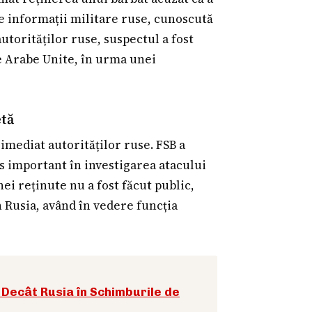
de informații militare ruse, cunoscută
utorităților ruse, suspectul a fost
le Arabe Unite, în urma unei
etă
imediat autorităților ruse. FSB a
s important în investigarea atacului
ei reținute nu a fost făcut public,
în Rusia, având în vedere funcția
Decât Rusia în Schimburile de