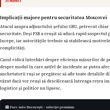
Implicații majore pentru securitatea Moscovei
Atacul asupra adjunctului șefului GRU, petrecut chiar î
securitate. Deși FSB a reușit să aducă rapid suspectul 
începe, iar autoritățile trebuie să stabilească motivel
complicități.
Cazul ridică întrebări despre eficiența măsurilor de pro
despre modul în care astfel de incidente ar putea afect
anchetatorii ruși se pregătesc să afle toate detaliile d
văzut dacă vor reuși să descâlcească întreaga rețea im
logistice și politice nu lipsesc.
🏙️
Parc auto București – selecție premium