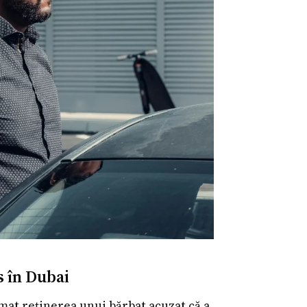
s în Dubai
rmat reținerea unui bărbat acuzat că a