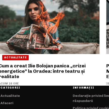
ACTUALITATE
Cum a creat Ilie Bolojan panica „crizei
P
energetice” la Oradea: între teatru și
M
realitate
E
ACUM 16 ORE
I
CATEGORII
INFORMAȚII
Actualitate
Declarație privind li
răspunderii
Afaceri
Politica privind cooki