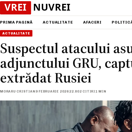
PRIMA PAGINĂ
ACTUALITATE
AFACERI
POLITIC
ACTUALITATE
Suspectul atacului as
adjunctului GRU, captu
extrădat Rusiei
MORARU CRISTIAN
9 FEBRUARIE 2026
22.802 CITIRI
1 MIN