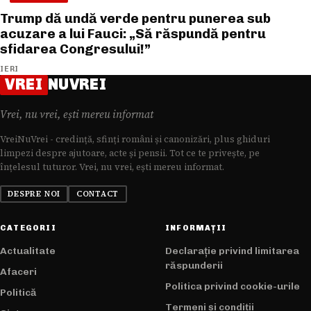
Trump dă undă verde pentru punerea sub
acuzare a lui Fauci: „Să răspundă pentru
sfidarea Congresului!”
IERI
VREI
NUVREI
Vrei, nu vrei, ești mereu informat
VreiNuVrei - credință, sfinți români și canonizări, plus ghiduri
limpezi despre ajutoare, acte și pensii. Tot ce te privește, pe
înțelesul tuturor. Vrei, nu vrei, ești mereu informat.
DESPRE NOI
CONTACT
CATEGORII
INFORMAȚII
Actualitate
Declarație privind limitarea
răspunderii
Afaceri
Politica privind cookie-urile
Politică
Termeni și condiții