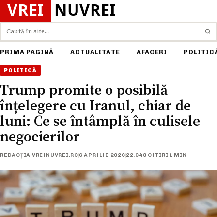
Caută
PRIMA PAGINĂ
ACTUALITATE
AFACERI
POLITIC
POLITICĂ
Trump promite o posibilă
înțelegere cu Iranul, chiar de
luni: Ce se întâmplă în culisele
negocierilor
REDACȚIA VREINUVREI.RO
6 APRILIE 2026
22.648 CITIRI
1 MIN