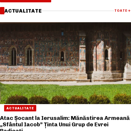
ACTUALITATE
TOATE
→
ACTUALITATE
Atac Șocant la Ierusalim: Mănăstirea Armeană
„Sfântul Iacob” Ținta Unui Grup de Evrei
Radicați