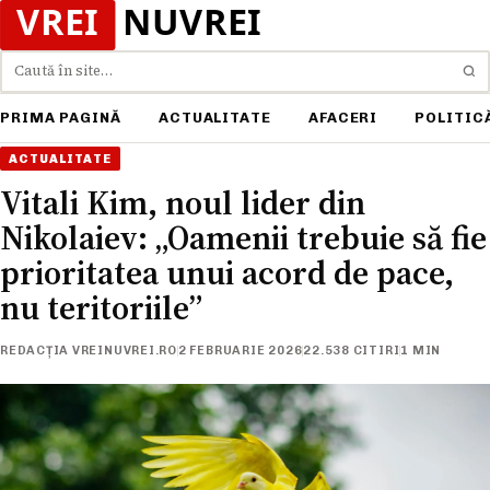
Caută
PRIMA PAGINĂ
ACTUALITATE
AFACERI
POLITIC
ACTUALITATE
Vitali Kim, noul lider din
Nikolaiev: „Oamenii trebuie să fie
prioritatea unui acord de pace,
nu teritoriile”
REDACȚIA VREINUVREI.RO
2 FEBRUARIE 2026
22.538 CITIRI
1 MIN