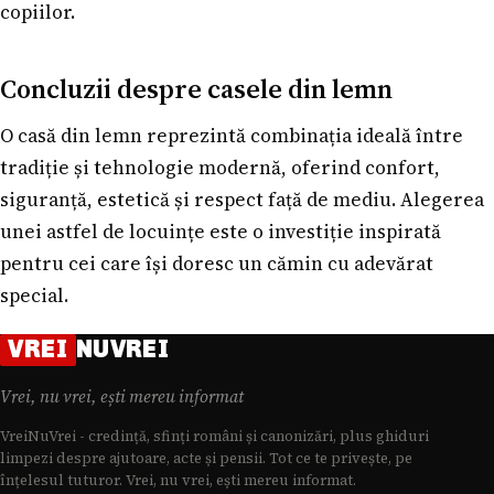
copiilor.
Concluzii despre casele din lemn
O casă din lemn reprezintă combinația ideală între
tradiție și tehnologie modernă, oferind confort,
siguranță, estetică și respect față de mediu. Alegerea
unei astfel de locuințe este o investiție inspirată
pentru cei care își doresc un cămin cu adevărat
special.
VREI
NUVREI
Vrei, nu vrei, ești mereu informat
VreiNuVrei - credință, sfinți români și canonizări, plus ghiduri
limpezi despre ajutoare, acte și pensii. Tot ce te privește, pe
înțelesul tuturor. Vrei, nu vrei, ești mereu informat.