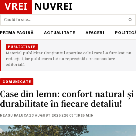
Caută
PRIMA PAGINĂ
ACTUALITATE
AFACERI
POLITIC
PUBLICITATE
Material publicitar. Conținutul aparține celui care l-a furnizat, nu
redacției, iar publicarea lui nu reprezintă o recomandare
editorială.
COMUNICATE
Case din lemn: confort natural și
durabilitate în fiecare detaliu!
NEAGU RALUCA
13 AUGUST 2025
226 CITIRI
5 MIN