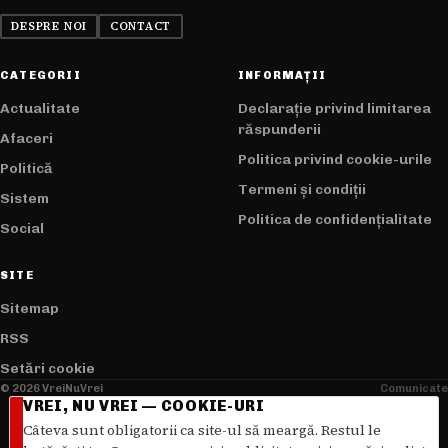
DESPRE NOI
CONTACT
CATEGORII
INFORMAȚII
Actualitate
Declarație privind limitarea
răspunderii
Afaceri
Politica privind cookie-urile
Politică
Termeni și condiții
Sistem
Politica de confidențialitate
Social
SITE
Sitemap
RSS
Setări cookie
© 2026 VreiNuVrei
Comunicate
VREI, NU VREI — COOKIE-URI
Câteva sunt obligatorii ca site-ul să meargă. Restul le