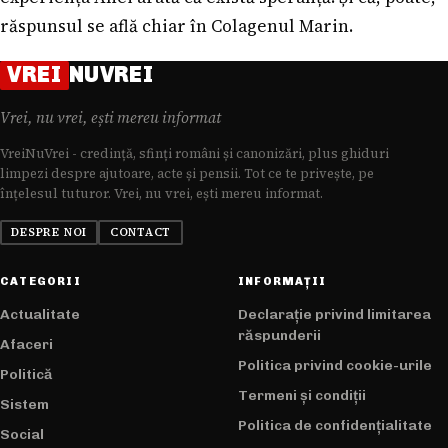
răspunsul se află chiar în Colagenul Marin.
VREI
NUVREI
Vrei, nu vrei, ești mereu informat
VreiNuVrei - credință, sfinți români și canonizări, plus ghiduri
limpezi despre ajutoare, acte și pensii. Tot ce te privește, pe
înțelesul tuturor. Vrei, nu vrei, ești mereu informat.
DESPRE NOI
CONTACT
CATEGORII
INFORMAȚII
Actualitate
Declarație privind limitarea
răspunderii
Afaceri
Politica privind cookie-urile
Politică
Termeni și condiții
Sistem
Politica de confidențialitate
Social