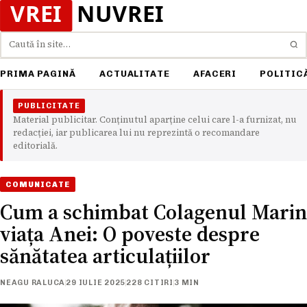
Caută
PRIMA PAGINĂ
ACTUALITATE
AFACERI
POLITIC
PUBLICITATE
Material publicitar. Conținutul aparține celui care l-a furnizat, nu
redacției, iar publicarea lui nu reprezintă o recomandare
editorială.
COMUNICATE
Cum a schimbat Colagenul Marin
viața Anei: O poveste despre
sănătatea articulațiilor
NEAGU RALUCA
29 IULIE 2025
228 CITIRI
3 MIN